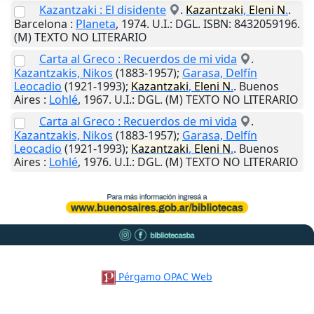
Kazantzaki : El disidente
.
Kazantzaki
,
Eleni
N
.
.
Barcelona
:
Planeta
,
1974
.
U.I.
: DGL. ISBN: 8432059196.
(M) TEXTO NO LITERARIO
Carta al Greco : Recuerdos de mi vida
.
Kazantzakis, Nikos
(1883-1957);
Garasa, Delfín
Leocadio
(1921-1993);
Kazantzaki
,
Eleni
N
.
.
Buenos
Aires
:
Lohlé
,
1967
.
U.I.
: DGL. (M) TEXTO NO LITERARIO
Carta al Greco : Recuerdos de mi vida
.
Kazantzakis, Nikos
(1883-1957);
Garasa, Delfín
Leocadio
(1921-1993);
Kazantzaki
,
Eleni
N
.
.
Buenos
Aires
:
Lohlé
,
1976
.
U.I.
: DGL. (M) TEXTO NO LITERARIO
Pérgamo OPAC Web