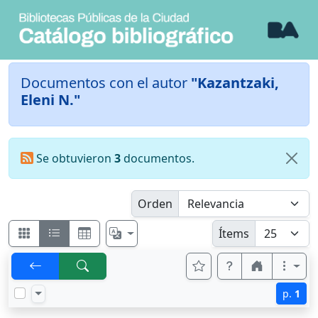
Documentos con el autor
"Kazantzaki,
Eleni N."
Se obtuvieron
3
documentos.
Orden
Ítems
p.
1