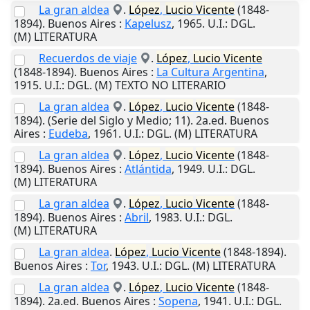
La gran aldea
.
López
,
Lucio
Vicente
(1848-
1894).
Buenos Aires
:
Kapelusz
,
1965
.
U.I.
: DGL.
(M) LITERATURA
Recuerdos de viaje
.
López
,
Lucio
Vicente
(1848-1894).
Buenos Aires
:
La Cultura Argentina
,
1915
.
U.I.
: DGL. (M) TEXTO NO LITERARIO
La gran aldea
.
López
,
Lucio
Vicente
(1848-
1894). (Serie del Siglo y Medio; 11). 2a.ed.
Buenos
Aires
:
Eudeba
,
1961
.
U.I.
: DGL. (M) LITERATURA
La gran aldea
.
López
,
Lucio
Vicente
(1848-
1894).
Buenos Aires
:
Atlántida
,
1949
.
U.I.
: DGL.
(M) LITERATURA
La gran aldea
.
López
,
Lucio
Vicente
(1848-
1894).
Buenos Aires
:
Abril
,
1983
.
U.I.
: DGL.
(M) LITERATURA
La gran aldea
.
López
,
Lucio
Vicente
(1848-1894).
Buenos Aires
:
Tor
,
1943
.
U.I.
: DGL. (M) LITERATURA
La gran aldea
.
López
,
Lucio
Vicente
(1848-
1894). 2a.ed.
Buenos Aires
:
Sopena
,
1941
.
U.I.
: DGL.