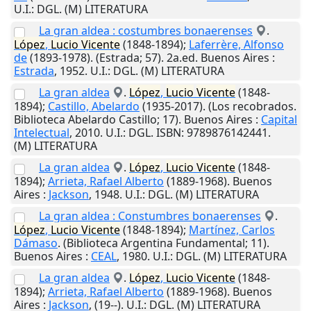
U.I.
: DGL. (M) LITERATURA
La gran aldea : costumbres bonaerenses
.
López
,
Lucio
Vicente
(1848-1894);
Laferrère, Alfonso
de
(1893-1978). (Estrada; 57). 2a.ed.
Buenos Aires
:
Estrada
,
1952
.
U.I.
: DGL. (M) LITERATURA
La gran aldea
.
López
,
Lucio
Vicente
(1848-
1894);
Castillo, Abelardo
(1935-2017). (Los recobrados.
Biblioteca Abelardo Castillo; 17).
Buenos Aires
:
Capital
Intelectual
,
2010
.
U.I.
: DGL. ISBN: 9789876142441.
(M) LITERATURA
La gran aldea
.
López
,
Lucio
Vicente
(1848-
1894);
Arrieta, Rafael Alberto
(1889-1968).
Buenos
Aires
:
Jackson
,
1948
.
U.I.
: DGL. (M) LITERATURA
La gran aldea : Constumbres bonaerenses
.
López
,
Lucio
Vicente
(1848-1894);
Martínez, Carlos
Dámaso
. (Biblioteca Argentina Fundamental; 11).
Buenos Aires
:
CEAL
,
1980
.
U.I.
: DGL. (M) LITERATURA
La gran aldea
.
López
,
Lucio
Vicente
(1848-
1894);
Arrieta, Rafael Alberto
(1889-1968).
Buenos
Aires
:
Jackson
,
(19--)
.
U.I.
: DGL. (M) LITERATURA