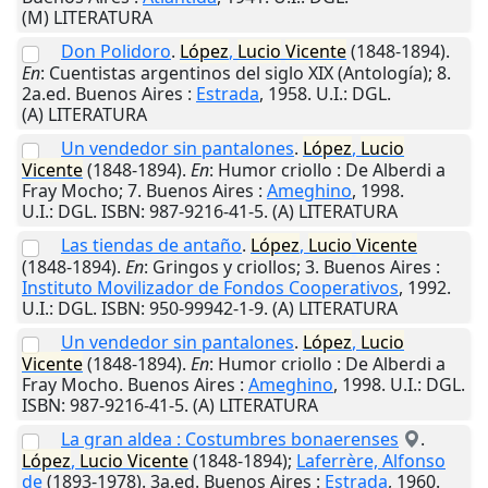
(M) LITERATURA
Don Polidoro
.
López
,
Lucio
Vicente
(1848-1894).
En
: Cuentistas argentinos del siglo XIX (Antología); 8.
2a.ed.
Buenos Aires
:
Estrada
,
1958
.
U.I.
: DGL.
(A) LITERATURA
Un vendedor sin pantalones
.
López
,
Lucio
Vicente
(1848-1894).
En
: Humor criollo : De Alberdi a
Fray Mocho; 7.
Buenos Aires
:
Ameghino
,
1998
.
U.I.
: DGL. ISBN: 987-9216-41-5. (A) LITERATURA
Las tiendas de antaño
.
López
,
Lucio
Vicente
(1848-1894).
En
: Gringos y criollos; 3.
Buenos Aires
:
Instituto Movilizador de Fondos Cooperativos
,
1992
.
U.I.
: DGL. ISBN: 950-99942-1-9. (A) LITERATURA
Un vendedor sin pantalones
.
López
,
Lucio
Vicente
(1848-1894).
En
: Humor criollo : De Alberdi a
Fray Mocho.
Buenos Aires
:
Ameghino
,
1998
.
U.I.
: DGL.
ISBN: 987-9216-41-5. (A) LITERATURA
La gran aldea : Costumbres bonaerenses
.
López
,
Lucio
Vicente
(1848-1894);
Laferrère, Alfonso
de
(1893-1978). 3a.ed.
Buenos Aires
:
Estrada
,
1960
.