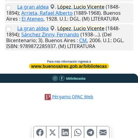
La gran aldea
.
López
,
Lucio
Vicente
(1848-
1894);
Arrieta, Rafael Alberto
(1889-1968).
Buenos
Aires
:
El Ateneo
,
1928
.
U.I.
: DGL. (M) LITERATURA
La gran aldea
.
López
,
Lucio
Vicente
(1848-
1894);
Sánchez Zinny, Fernando
(1938-...). (Del
Bicentenario; 3).
Buenos Aires
:
CM
,
2006
.
U.I.
: DGL.
ISBN: 9789872285937. (M) LITERATURA
Pérgamo OPAC Web