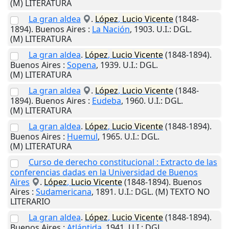
(M) LITERATURA
La gran aldea
.
López
,
Lucio
Vicente
(1848-
1894).
Buenos Aires
:
La Nación
,
1903
.
U.I.
: DGL.
(M) LITERATURA
La gran aldea
.
López
,
Lucio
Vicente
(1848-1894).
Buenos Aires
:
Sopena
,
1939
.
U.I.
: DGL.
(M) LITERATURA
La gran aldea
.
López
,
Lucio
Vicente
(1848-
1894).
Buenos Aires
:
Eudeba
,
1960
.
U.I.
: DGL.
(M) LITERATURA
La gran aldea
.
López
,
Lucio
Vicente
(1848-1894).
Buenos Aires
:
Huemul
,
1965
.
U.I.
: DGL.
(M) LITERATURA
Curso de derecho constitucional : Extracto de las
conferencias dadas en la Universidad de Buenos
Aires
.
López
,
Lucio
Vicente
(1848-1894).
Buenos
Aires
:
Sudamericana
,
1891
.
U.I.
: DGL. (M) TEXTO NO
LITERARIO
La gran aldea
.
López
,
Lucio
Vicente
(1848-1894).
Buenos Aires
:
Atlántida
,
1941
.
U.I.
: DGL.