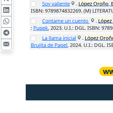
Soy valiente
.
López
Oroño
,
ISBN: 9789874832269. (M) LITERA
Contame un cuento
.
López
:
Pupek
,
2023
.
U.I.
: DGL. ISBN: 978
La llama inicial
.
López
Oroñ
Brujita de Papel
,
2024
.
U.I.
: DGL. I