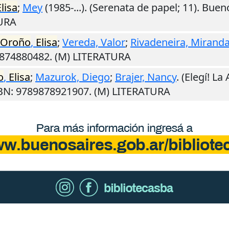
Elisa
;
Mey
(1985-...). (Serenata de papel; 11).
Bueno
TURA
Oroño
,
Elisa
;
Vereda, Valor
;
Rivadeneira, Mirand
9874880482. (M) LITERATURA
o
,
Elisa
;
Mazurok, Diego
;
Brajer, Nancy
. (Elegí! L
SBN: 9789878921907. (M) LITERATURA