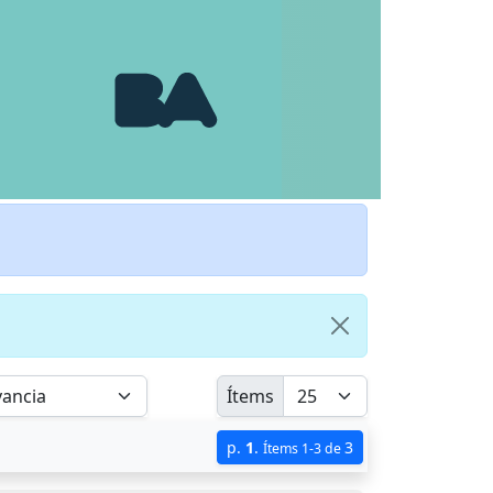
Ítems
p.
1
.
3
Ítems 1-3 de