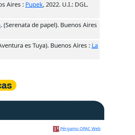
s Aires
:
Pupek
,
2022
.
U.I.
: DGL.
a
. (Serenata de papel).
Buenos Aires
a Aventura es Tuya).
Buenos Aires
:
La
Pérgamo OPAC Web