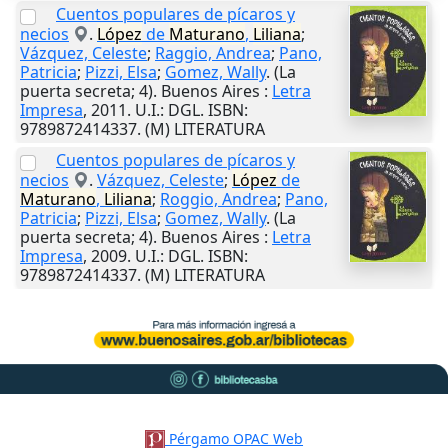
Cuentos populares de pícaros y
necios
.
López
de
Maturano
,
Liliana
;
Vázquez, Celeste
;
Raggio, Andrea
;
Pano,
Patricia
;
Pizzi, Elsa
;
Gomez, Wally
. (La
puerta secreta; 4).
Buenos Aires
:
Letra
Impresa
,
2011
.
U.I.
: DGL. ISBN:
9789872414337. (M) LITERATURA
Cuentos populares de pícaros y
necios
.
Vázquez, Celeste
;
López
de
Maturano
,
Liliana
;
Roggio, Andrea
;
Pano,
Patricia
;
Pizzi, Elsa
;
Gomez, Wally
. (La
puerta secreta; 4).
Buenos Aires
:
Letra
Impresa
,
2009
.
U.I.
: DGL. ISBN:
9789872414337. (M) LITERATURA
Pérgamo OPAC Web