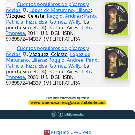
Cuentos populares de pícaros y
necios
.
López de Maturano, Liliana
;
Vázquez
,
Celeste
;
Raggio, Andrea
;
Pano,
Patricia
;
Pizzi, Elsa
;
Gomez, Wally
. (La
puerta secreta; 4).
Buenos Aires
:
Letra
Impresa
,
2011
.
U.I.
: DGL. ISBN:
9789872414337. (M) LITERATURA
Cuentos populares de pícaros y
necios
.
Vázquez
,
Celeste
;
López de
Maturano, Liliana
;
Roggio, Andrea
;
Pano,
Patricia
;
Pizzi, Elsa
;
Gomez, Wally
. (La
puerta secreta; 4).
Buenos Aires
:
Letra
Impresa
,
2009
.
U.I.
: DGL. ISBN:
9789872414337. (M) LITERATURA
Pérgamo OPAC Web