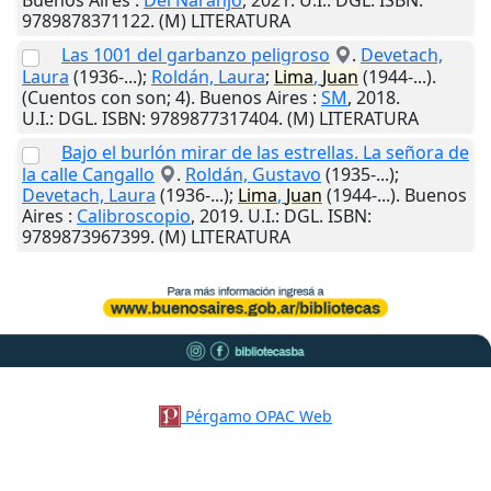
Buenos Aires
:
Del Naranjo
,
2021
.
U.I.
: DGL. ISBN:
9789878371122. (M) LITERATURA
Las 1001 del garbanzo peligroso
.
Devetach,
Laura
(1936-...);
Roldán, Laura
;
Lima
,
Juan
(1944-...).
(Cuentos con son; 4).
Buenos Aires
:
SM
,
2018
.
U.I.
: DGL. ISBN: 9789877317404. (M) LITERATURA
Bajo el burlón mirar de las estrellas. La señora de
la calle Cangallo
.
Roldán, Gustavo
(1935-...);
Devetach, Laura
(1936-...);
Lima
,
Juan
(1944-...).
Buenos
Aires
:
Calibroscopio
,
2019
.
U.I.
: DGL. ISBN:
9789873967399. (M) LITERATURA
Pérgamo OPAC Web