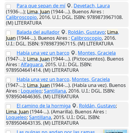
Para que sepan de mí
.
Devetach, Laura
(1936-...);
Lima
,
Juan
(1944-...).
Buenos Aires
:
Calibroscopio
,
2016
.
U.I.
: DGL. ISBN: 9789873967108.
(M) LITERATURA
Balada del aullador
.
Roldán, Gustavo
;
Lima
,
Juan
(1944-...).
Buenos Aires
:
Calibroscopio
,
2016
.
U.I.
: DGL. ISBN: 9789873967115. (M) LITERATURA
Había una vez un barco
.
Montes, Graciela
(1947-...);
Lima
,
Juan
(1944-...). (Pictocuentos).
Buenos
Aires
:
Alfaguara
,
2015
.
U.I.
: DGL. ISBN:
9789504641414. (M) LITERATURA
Había una vez un barco
.
Montes, Graciela
(1947-...);
Lima
,
Juan
(1944-...). (Había una vez).
Buenos
Aires
:
Loqueleo
;
Santillana
,
2016
.
U.I.
: DGL. ISBN:
9789504646365. (M) LITERATURA
El camino de la hormiga
.
Roldán, Gustavo
;
Lima
,
Juan
(1944-...). (Amarilla).
Buenos Aires
:
Loqueleo
;
Santillana
,
2015
.
U.I.
: DGL. ISBN:
9789504643135. (M) LITERATURA
Las pulgas no andan por las ramas