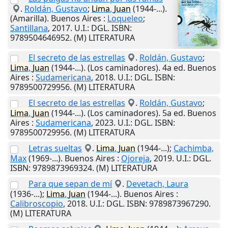
.
Roldán, Gustavo
;
Lima
,
Juan
(1944-...).
(Amarilla).
Buenos Aires
:
Loqueleo
;
Santillana
,
2017
.
U.I.
: DGL. ISBN:
9789504646952. (M) LITERATURA
El secreto de las estrellas
.
Roldán, Gustavo
;
Lima
,
Juan
(1944-...). (Los caminadores). 4a ed.
Buenos
Aires
:
Sudamericana
,
2018
.
U.I.
: DGL. ISBN:
9789500729956. (M) LITERATURA
El secreto de las estrellas
.
Roldán, Gustavo
;
Lima
,
Juan
(1944-...). (Los caminadores). 5a ed.
Buenos
Aires
:
Sudamericana
,
2023
.
U.I.
: DGL. ISBN:
9789500729956. (M) LITERATURA
Letras sueltas
.
Lima
,
Juan
(1944-...);
Cachimba,
Max
(1969-...).
Buenos Aires
:
Ojoreja
,
2019
.
U.I.
: DGL.
ISBN: 9789873969324. (M) LITERATURA
Para que sepan de mí
.
Devetach, Laura
(1936-...);
Lima
,
Juan
(1944-...).
Buenos Aires
:
Calibroscopio
,
2018
.
U.I.
: DGL. ISBN: 9789873967290.
(M) LITERATURA