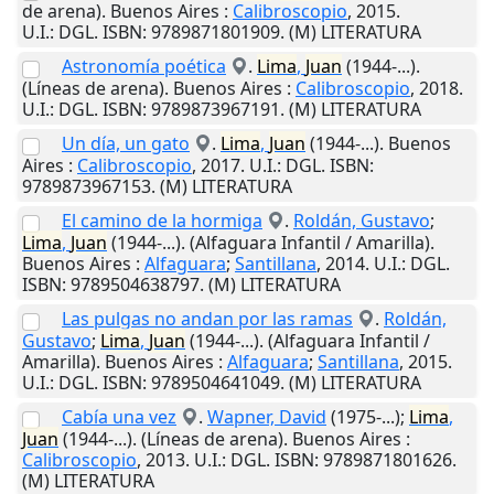
de arena).
Buenos Aires
:
Calibroscopio
,
2015
.
U.I.
: DGL. ISBN: 9789871801909. (M) LITERATURA
Astronomía poética
.
Lima
,
Juan
(1944-...).
(Líneas de arena).
Buenos Aires
:
Calibroscopio
,
2018
.
U.I.
: DGL. ISBN: 9789873967191. (M) LITERATURA
Un día, un gato
.
Lima
,
Juan
(1944-...).
Buenos
Aires
:
Calibroscopio
,
2017
.
U.I.
: DGL. ISBN:
9789873967153. (M) LITERATURA
El camino de la hormiga
.
Roldán, Gustavo
;
Lima
,
Juan
(1944-...). (Alfaguara Infantil / Amarilla).
Buenos Aires
:
Alfaguara
;
Santillana
,
2014
.
U.I.
: DGL.
ISBN: 9789504638797. (M) LITERATURA
Las pulgas no andan por las ramas
.
Roldán,
Gustavo
;
Lima
,
Juan
(1944-...). (Alfaguara Infantil /
Amarilla).
Buenos Aires
:
Alfaguara
;
Santillana
,
2015
.
U.I.
: DGL. ISBN: 9789504641049. (M) LITERATURA
Cabía una vez
.
Wapner, David
(1975-...);
Lima
,
Juan
(1944-...). (Líneas de arena).
Buenos Aires
:
Calibroscopio
,
2013
.
U.I.
: DGL. ISBN: 9789871801626.
(M) LITERATURA