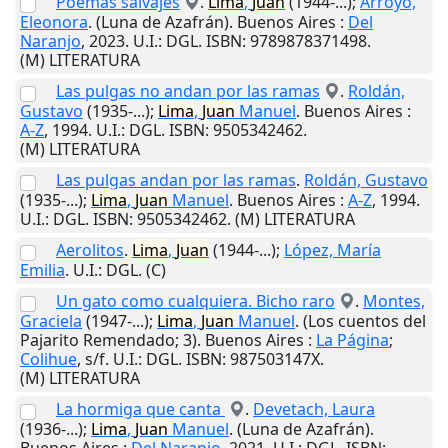
Poemas salvajes
.
Lima
,
Juan
(1944-...);
Arroyo,
Eleonora
. (Luna de Azafrán).
Buenos Aires
:
Del
Naranjo
,
2023
.
U.I.
: DGL. ISBN: 9789878371498.
(M) LITERATURA
Las pulgas no andan por las ramas
.
Roldán,
Gustavo
(1935-...);
Lima
,
Juan
Manuel
.
Buenos Aires
:
A-Z
,
1994
.
U.I.
: DGL. ISBN: 9505342462.
(M) LITERATURA
Las pulgas andan por las ramas
.
Roldán, Gustavo
(1935-...);
Lima
,
Juan
Manuel
.
Buenos Aires
:
A-Z
,
1994
.
U.I.
: DGL. ISBN: 9505342462. (M) LITERATURA
Aerolitos
.
Lima
,
Juan
(1944-...);
López, María
Emilia
.
U.I.
: DGL. (C)
Un gato como cualquiera. Bicho raro
.
Montes,
Graciela
(1947-...);
Lima
,
Juan
Manuel
. (Los cuentos del
Pajarito Remendado; 3).
Buenos Aires
:
La Página
;
Colihue
,
s/f
.
U.I.
: DGL. ISBN: 987503147X.
(M) LITERATURA
La hormiga que canta
.
Devetach, Laura
(1936-...);
Lima
,
Juan
Manuel
. (Luna de Azafrán).