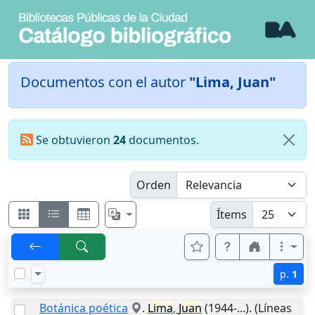
Documentos con el autor
"Lima, Juan"
Se obtuvieron
24
documentos.
Orden
Ítems
p.
1
Botánica poética
.
Lima
,
Juan
(1944-...). (Líneas