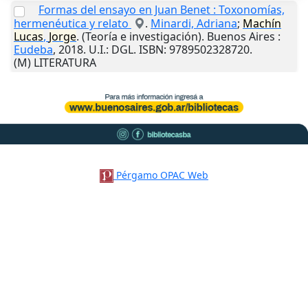
Formas del ensayo en Juan Benet : Toxonomías,
hermenéutica y relato
.
Minardi, Adriana
;
Machín
Lucas
,
Jorge
. (Teoría e investigación).
Buenos Aires
:
Eudeba
,
2018
.
U.I.
: DGL. ISBN: 9789502328720.
(M) LITERATURA
Pérgamo OPAC Web