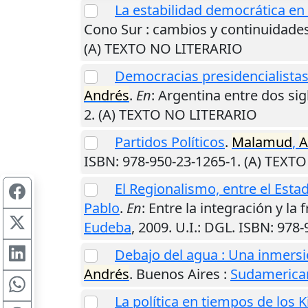
La estabilidad democrática en 
Cono Sur : cambios y continuidades
(A) TEXTO NO LITERARIO
Democracias presidencialistas
Andrés
.
En
: Argentina entre dos sig
2. (A) TEXTO NO LITERARIO
Partidos Políticos
.
Malamud
,
A
ISBN: 978-950-23-1265-1. (A) TEXT
El Regionalismo, entre el Esta
Pablo
.
En
: Entre la integración y l
Eudeba
,
2009
.
U.I.
: DGL. ISBN: 978
Debajo del agua : Una inmersi
Andrés
.
Buenos Aires
:
Sudamerica
La política en tiempos de los K