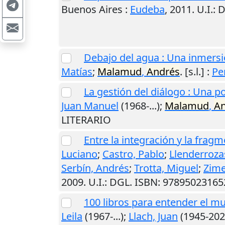
Buenos Aires
:
Eudeba
,
2011
.
U.I.
: 
Debajo del agua : Una inmersi
Matías
;
Malamud
,
Andrés
.
[s.l.]
:
Pe
La gestión del diálogo : Una p
Juan Manuel
(1968-...);
Malamud
,
An
LITERARIO
Entre la integración y la fragm
Luciano
;
Castro, Pablo
;
Llenderrozas
Serbín, Andrés
;
Trotta, Miguel
;
Zime
2009
.
U.I.
: DGL. ISBN: 9789502316
100 libros para entender el m
Leila
(1967-...);
Llach, Juan
(1945-202