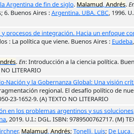
la Argentina de fin de siglo
.
Malamud
,
Andrés
.
E
; 6.
Buenos Aires
:
Argentina. UBA. CBC
,
1996
.
U.
 y procesos de integración. Hacia un enfoque c
los : La política que viene.
Buenos Aires
:
Eudeba
ndrés
.
En
: Introducción a la ciencia política.
Buen
O NO LITERARIO
do-Nación y la Gobernanza Global: Una visión crít
a fragmentación regional. El desafío político de n
-950-23-1652-9. (A) TEXTO NO LITERARIO
ón en los problemas argentinos y sus soluciones
na
,
2019
.
U.I.
: DGL. ISBN: 9789500762717. (M) 
irchner
.
Malamud
,
Andrés
;
Tonelli, Luis
;
De Luca,