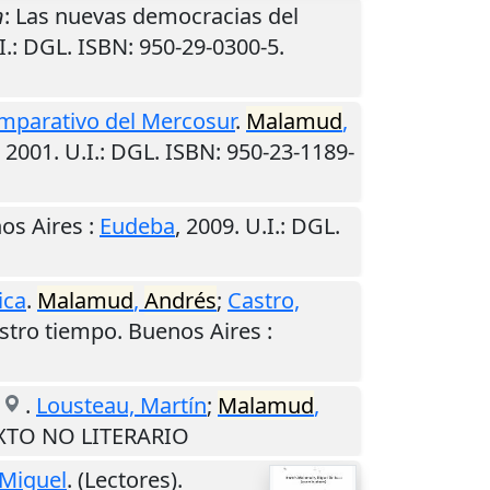
n
: Las nuevas democracias del
I.
: DGL. ISBN: 950-29-0300-5.
omparativo del Mercosur
.
Malamud
,
,
2001
.
U.I.
: DGL. ISBN: 950-23-1189-
os Aires
:
Eudeba
,
2009
.
U.I.
: DGL.
ica
.
Malamud
,
Andrés
;
Castro,
uestro tiempo.
Buenos Aires
:
.
Lousteau, Martín
;
Malamud
,
TEXTO NO LITERARIO
 Miguel
. (Lectores).