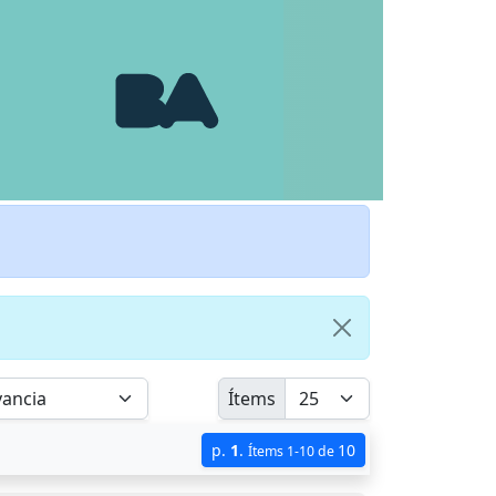
Ítems
p.
1
.
10
Ítems 1-10 de