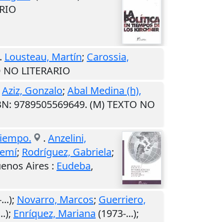
ARIO
.
Lousteau, Martín
;
Carossia,
O NO LITERARIO
.
Aziz, Gonzalo
;
Abal Medina (h),
SBN: 9789505569649. (M) TEXTO NO
tiempo.
.
Anzelini,
oemí
;
Rodríguez, Gabriela
;
enos Aires
:
Eudeba
,
...);
Novarro, Marcos
;
Guerriero,
..);
Enríquez, Mariana
(1973-...);