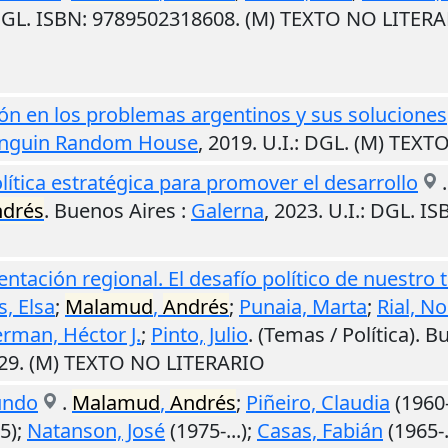
DGL. ISBN: 9789502318608. (M) TEXTO NO LITER
ón en los problemas argentinos y sus soluciones
nguin Random House
,
2019
.
U.I.
: DGL. (M) TEXT
olítica estratégica para promover el desarrollo
drés
.
Buenos Aires
:
Galerna
,
2023
.
U.I.
: DGL. I
entación regional. El desafío político de nuestro 
, Elsa
;
Malamud
,
Andrés
;
Punaia, Marta
;
Rial, N
rman, Héctor J.
;
Pinto, Julio
. (Temas / Política).
Bu
529. (M) TEXTO NO LITERARIO
undo
.
Malamud
,
Andrés
;
Piñeiro, Claudia
(1960-
5);
Natanson, José
(1975-...);
Casas, Fabián
(1965-.