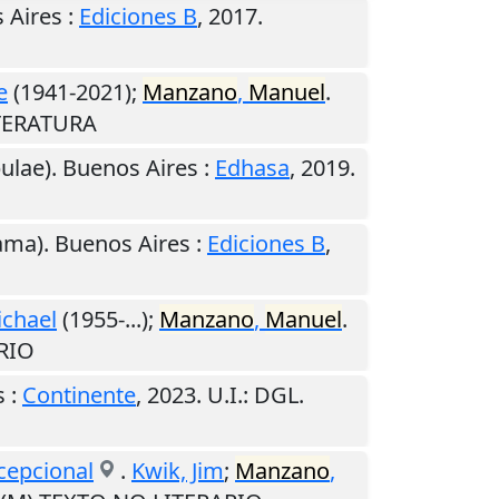
 Aires
:
Ediciones B
,
2017
.
e
(1941-2021);
Manzano
,
Manuel
.
ITERATURA
bulae).
Buenos Aires
:
Edhasa
,
2019
.
rama).
Buenos Aires
:
Ediciones B
,
ichael
(1955-...);
Manzano
,
Manuel
.
ARIO
s
:
Continente
,
2023
.
U.I.
: DGL.
cepcional
.
Kwik, Jim
;
Manzano
,