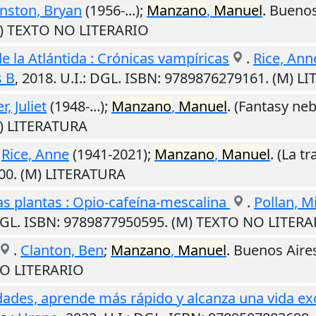
nston, Bryan
(1956-...);
Manzano
,
Manuel
.
Buenos
M) TEXTO NO LITERARIO
 de la Atlántida : Crónicas vampíricas
.
Rice, Ann
s B
,
2018
.
U.I.
: DGL. ISBN: 9789876279161. (M) L
r, Juliet
(1948-...);
Manzano
,
Manuel
. (Fantasy ne
M) LITERATURA
.
Rice, Anne
(1941-2021);
Manzano
,
Manuel
. (La t
00. (M) LITERATURA
as plantas : Opio-cafeína-mescalina
.
Pollan, M
DGL. ISBN: 9789877950595. (M) TEXTO NO LITER
.
Clanton, Ben
;
Manzano
,
Manuel
.
Buenos Aire
NO LITERARIO
idades, aprende más rápido y alcanza una vida ex