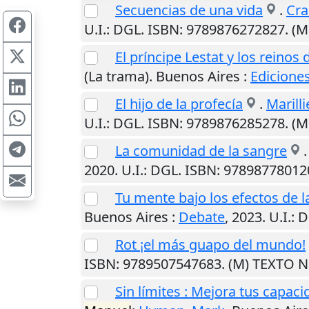
Secuencias de una vida
.
Cra
U.I.
: DGL. ISBN: 9789876272827. (
El príncipe Lestat y los reinos
(La trama).
Buenos Aires
:
Edicione
El hijo de la profecía
.
Marillie
U.I.
: DGL. ISBN: 9789876285278. (
La comunidad de la sangre
2020
.
U.I.
: DGL. ISBN: 97898778012
Tu mente bajo los efectos de l
Buenos Aires
:
Debate
,
2023
.
U.I.
: 
Rot ¡el más guapo del mundo!
ISBN: 9789507547683. (M) TEXTO 
Sin límites : Mejora tus capac