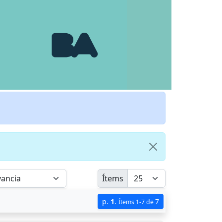
Ítems
p.
1
.
7
Ítems 1-7 de