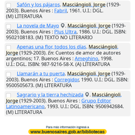
Safón y los pájaros
.
Masciángioli
,
Jorge
(1929-
2003).
Buenos Aires
:
Fabril
,
1961
.
U.I.
: DGL.
(M) LITERATURA
La novela de Mayo
.
Masciángioli
,
Jorge
(1929-
2003).
Buenos Aires
:
Plus Ultra
,
1986
.
U.I.
: DGL. ISBN:
9502108183. (M) TEXTO NO LITERARIO
Apenas una flor, todos los días
.
Masciángioli
,
Jorge
(1929-2003).
En
: Cuentos de amor de autores
argentinos; 17.
Buenos Aires
:
Ameghino
,
1998
.
U.I.
: DGL. ISBN: 987-9216-58-X. (A) LITERATURA
Llamarán a tu puerta
.
Masciángioli
,
Jorge
(1929-
2003).
Buenos Aires
:
Corregidor
,
1990
.
U.I.
: DGL. ISBN:
9500505673. (M) LITERATURA
Sagrario y la tierra hechizada
.
Masciángioli
,
Jorge
(1929-2003).
Buenos Aires
:
Grupo Editor
Latinoamericano
,
1993
.
U.I.
: DGL. ISBN: 9506942684.
(M) LITERATURA