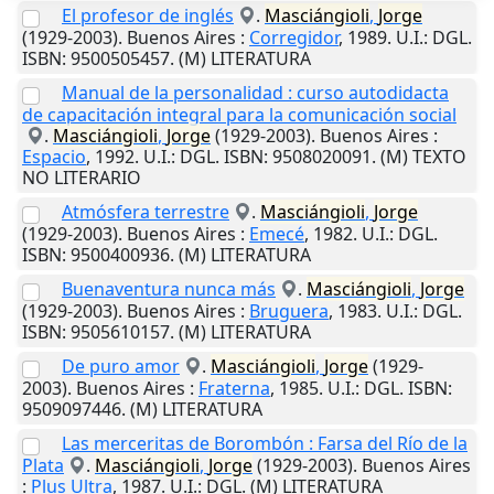
El profesor de inglés
.
Masciángioli
,
Jorge
(1929-2003).
Buenos Aires
:
Corregidor
,
1989
.
U.I.
: DGL.
ISBN: 9500505457. (M) LITERATURA
Manual de la personalidad : curso autodidacta
de capacitación integral para la comunicación social
.
Masciángioli
,
Jorge
(1929-2003).
Buenos Aires
:
Espacio
,
1992
.
U.I.
: DGL. ISBN: 9508020091. (M) TEXTO
NO LITERARIO
Atmósfera terrestre
.
Masciángioli
,
Jorge
(1929-2003).
Buenos Aires
:
Emecé
,
1982
.
U.I.
: DGL.
ISBN: 9500400936. (M) LITERATURA
Buenaventura nunca más
.
Masciángioli
,
Jorge
(1929-2003).
Buenos Aires
:
Bruguera
,
1983
.
U.I.
: DGL.
ISBN: 9505610157. (M) LITERATURA
De puro amor
.
Masciángioli
,
Jorge
(1929-
2003).
Buenos Aires
:
Fraterna
,
1985
.
U.I.
: DGL. ISBN:
9509097446. (M) LITERATURA
Las merceritas de Borombón : Farsa del Río de la
Plata
.
Masciángioli
,
Jorge
(1929-2003).
Buenos Aires
:
Plus Ultra
,
1987
.
U.I.
: DGL. (M) LITERATURA