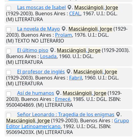
Las moscas de Isabel
.
Masciángioli
,
Jorge
(1929-2003).
Buenos Aires
:
CEAL
,
1967
.
U.I.
: DGL.
(M) LITERATURA
La novela de Mayo
.
Masciángioli
,
Jorge
(1929-
2003).
Buenos Aires
:
Prolam
,
1976
.
U.I.
: DGL.
(M) TEXTO NO LITERARIO
El último piso
.
Masciángioli
,
Jorge
(1929-2003).
Buenos Aires
:
Losada
,
1960
.
U.I.
: DGL.
(M) LITERATURA
El profesor de inglés
.
Masciángioli
,
Jorge
(1929-2003).
Buenos Aires
:
Fabril
,
1960
.
U.I.
: DGL.
(M) LITERATURA
Así de humanos
.
Masciángioli
,
Jorge
(1929-
2003).
Buenos Aires
:
Emecé
,
1985
.
U.I.
: DGL. ISBN:
9500404869. (M) LITERATURA
Señor Leonardo : Tragedia de los enigmas
.
Masciángioli
,
Jorge
(1929-2003).
Buenos Aires
:
Grupo
Editor Latinoamericano
,
1992
.
U.I.
: DGL. ISBN:
950694203X. (M) LITERATURA