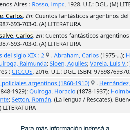
enos Aires
:
Rosso, impr.
,
1928
.
U.I.
: DGL. (M) LI
e
,
Carlos
.
En
: Cuentos fantásticos argentinos del 
-987-693-703-0. (A) LITERATURA
salve
,
Carlos
.
En
: Cuentos fantásticos argentinos d
-987-693-703-0. (A) LITERATURA
del siglo XIX : 2
.
Abraham, Carlos
(1975-...);
H
Quiroga, Raimunda
;
Sioen, Aquiles
;
Varela, Luis V.
;
res
:
CICCUS
,
2016
.
U.I.
: DGL. ISBN: 97898769370
 policiales argentinos (1860-1910)
.
Hernández,
1848-1929);
Quiroga, Horacio
(1878-1937);
Holmbe
ente
;
Setton, Román
. (La lengua / Rescates).
Bueno
M) LITERATURA