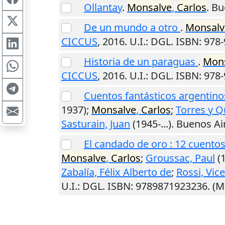
Ollantay
.
Monsalve
,
Carlos
.
Bu
De un mundo a otro
.
Monsalv
CICCUS
,
2016
.
U.I.
: DGL. ISBN: 978
Historia de un paraguas
.
Mon
CICCUS
,
2016
.
U.I.
: DGL. ISBN: 978
Cuentos fantásticos argentinos 
1937);
Monsalve
,
Carlos
;
Torres y 
Sasturain, Juan
(1945-...).
Buenos Ai
El candado de oro : 12 cuentos
Monsalve
,
Carlos
;
Groussac, Paul
(
Zabalía, Félix Alberto de
;
Rossi, Vic
U.I.
: DGL. ISBN: 9789871923236. (