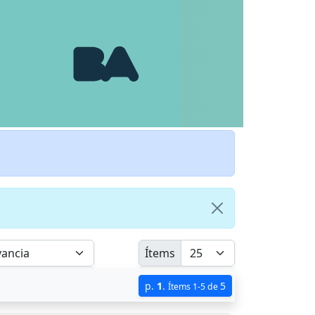
Ítems
p.
1
.
5
Ítems 1-5 de