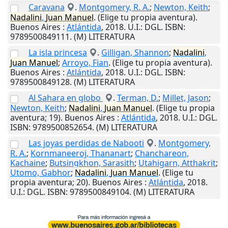
Caravana
.
Montgomery, R. A.
;
Newton, Keith
;
Nadalini
,
Juan
Manuel
. (Elige tu propia aventura).
Buenos Aires
:
Atlántida
,
2018
.
U.I.
: DGL. ISBN:
9789500849111. (M) LITERATURA
La isla princesa
.
Gilligan, Shannon
;
Nadalini
,
Juan
Manuel
;
Arroyo, Fian
. (Elige tu propia aventura).
Buenos Aires
:
Atlántida
,
2018
.
U.I.
: DGL. ISBN:
9789500849128. (M) LITERATURA
Al Sahara en globo
.
Terman, D.
;
Millet, Jason
;
Newton, Keith
;
Nadalini
,
Juan
Manuel
. (Elige tu propia
aventura; 19).
Buenos Aires
:
Atlántida
,
2018
.
U.I.
: DGL.
ISBN: 9789500852654. (M) LITERATURA
Las joyas perdidas de Nabooti
.
Montgomery,
R. A.
;
Kornmaneeroj, Thananart
;
Chanchareon,
Kachaine
;
Butsingkhon, Sarasith
;
Utahigarn, Atthakrit
;
Utomo, Gabhor
;
Nadalini
,
Juan
Manuel
. (Elige tu
propia aventura; 20).
Buenos Aires
:
Atlántida
,
2018
.
U.I.
: DGL. ISBN: 9789500849104. (M) LITERATURA