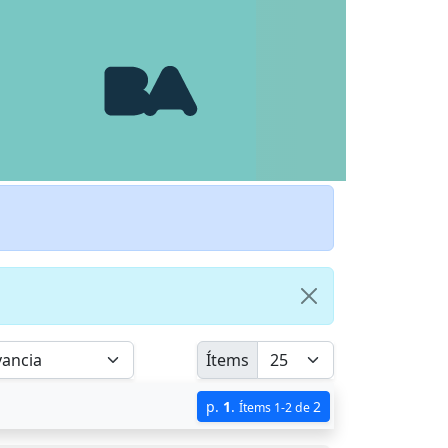
Ítems
p.
1
.
2
Ítems 1-2 de