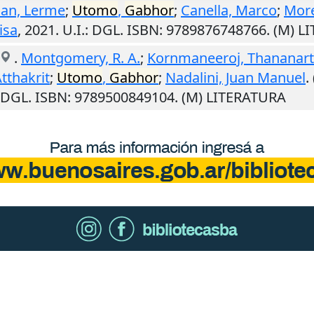
an, Lerme
;
Utomo
,
Gabhor
;
Canella, Marco
;
More
isa
,
2021
.
U.I.
: DGL. ISBN: 9789876748766. (M) 
.
Montgomery, R. A.
;
Kornmaneeroj, Thananart
tthakrit
;
Utomo
,
Gabhor
;
Nadalini, Juan Manuel
.
 DGL. ISBN: 9789500849104. (M) LITERATURA