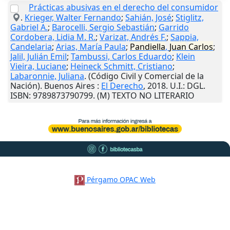
Prácticas abusivas en el derecho del consumidor
.
Krieger, Walter Fernando
;
Sahián, José
;
Stiglitz,
Gabriel A.
;
Barocelli, Sergio Sebastián
;
Garrido
Cordobera, Lidia M. R.
;
Varizat, Andrés F.
;
Sappia,
Candelaria
;
Arias, María Paula
;
Pandiella
,
Juan
Carlos
;
Jalil, Julián Emil
;
Tambussi, Carlos Eduardo
;
Klein
Vieira, Luciane
;
Heineck Schmitt, Cristiano
;
Labaronnie, Juliana
. (Código Civil y Comercial de la
Nación).
Buenos Aires
:
El Derecho
,
2018
.
U.I.
: DGL.
ISBN: 9789873790799. (M) TEXTO NO LITERARIO
Pérgamo OPAC Web