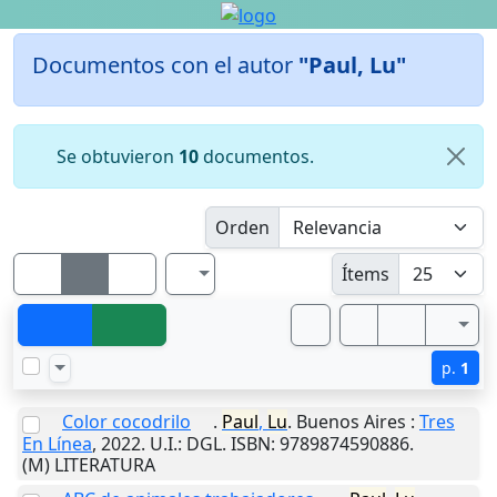
Documentos con el autor
"Paul, Lu"
Se obtuvieron
10
documentos.
Orden
Ítems
p.
1
Color cocodrilo
.
Paul
,
Lu
.
Buenos Aires
:
Tres
En Línea
,
2022
.
U.I.
: DGL. ISBN: 9789874590886.
(M) LITERATURA