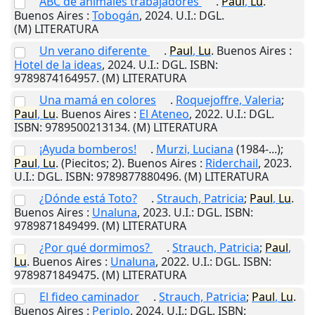
ABC de animales trabajadores
.
Paul
,
Lu
.
Buenos Aires
:
Tobogán
,
2024
.
U.I.
: DGL.
(M) LITERATURA
Un verano diferente
.
Paul
,
Lu
.
Buenos Aires
:
Hotel de la ideas
,
2024
.
U.I.
: DGL. ISBN:
9789874164957. (M) LITERATURA
Una mamá en colores
.
Roquejoffre, Valeria
;
Paul
,
Lu
.
Buenos Aires
:
El Ateneo
,
2022
.
U.I.
: DGL.
ISBN: 9789500213134. (M) LITERATURA
¡Ayuda bomberos!
.
Murzi, Luciana
(1984-...);
Paul
,
Lu
. (Piecitos; 2).
Buenos Aires
:
Riderchail
,
2023
.
U.I.
: DGL. ISBN: 9789877880496. (M) LITERATURA
¿Dónde está Toto?
.
Strauch, Patricia
;
Paul
,
Lu
.
Buenos Aires
:
Unaluna
,
2023
.
U.I.
: DGL. ISBN:
9789871849499. (M) LITERATURA
¿Por qué dormimos?
.
Strauch, Patricia
;
Paul
,
Lu
.
Buenos Aires
:
Unaluna
,
2022
.
U.I.
: DGL. ISBN:
9789871849475. (M) LITERATURA
El fideo caminador
.
Strauch, Patricia
;
Paul
,
Lu
.
Buenos Aires
:
Periplo
,
2024
.
U.I.
: DGL. ISBN: