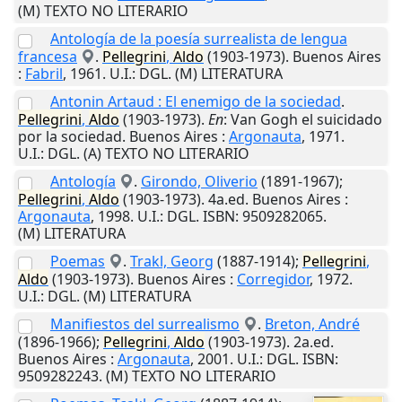
(M) TEXTO NO LITERARIO
Antología de la poesía surrealista de lengua
francesa
.
Pellegrini
,
Aldo
(1903-1973).
Buenos Aires
:
Fabril
,
1961
.
U.I.
: DGL. (M) LITERATURA
Antonin Artaud : El enemigo de la sociedad
.
Pellegrini
,
Aldo
(1903-1973).
En
: Van Gogh el suicidado
por la sociedad.
Buenos Aires
:
Argonauta
,
1971
.
U.I.
: DGL. (A) TEXTO NO LITERARIO
Antología
.
Girondo, Oliverio
(1891-1967);
Pellegrini
,
Aldo
(1903-1973). 4a.ed.
Buenos Aires
:
Argonauta
,
1998
.
U.I.
: DGL. ISBN: 9509282065.
(M) LITERATURA
Poemas
.
Trakl, Georg
(1887-1914);
Pellegrini
,
Aldo
(1903-1973).
Buenos Aires
:
Corregidor
,
1972
.
U.I.
: DGL. (M) LITERATURA
Manifiestos del surrealismo
.
Breton, André
(1896-1966);
Pellegrini
,
Aldo
(1903-1973). 2a.ed.
Buenos Aires
:
Argonauta
,
2001
.
U.I.
: DGL. ISBN:
9509282243. (M) TEXTO NO LITERARIO