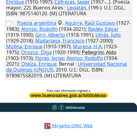
Enrique
(1910-1997);
Cófreces, Javier
(1957-...). (Poesía
mayor; 22).
Buenos Aires
:
Leviatán
,
(199-)
.
U.I.
: DGL.
ISBN: 9875140120. (M) LITERATURA
Poesía argentina
.
Aguirre, Raúl Gustavo
(1927-
1983);
Alonso, Rodolfo
(1934-2021);
Bayley, Edgar
(1919-1990);
Girri, Alberto
(1918-1991);
Llinás, Julio
(1929-2018);
Madariaga, Francisco
(1927-2000);
Molina, Enrique
(1910-1997);
Murena, H.A.
(1923-
1975);
Orozco, Olga
(1920-1999);
Pellegrini
,
Aldo
(1903-1973);
Flores, Jorge
;
Alonso, Rodolfo
(1934-
2021);
Oteiza, Enrique
.
Bernal
:
Universidad Nacional
de Quilmes (UNQUI)
,
2010
.
U.I.
: DGL. ISBN:
9789875582019. (M) LITERATURA
Pérgamo OPAC Web