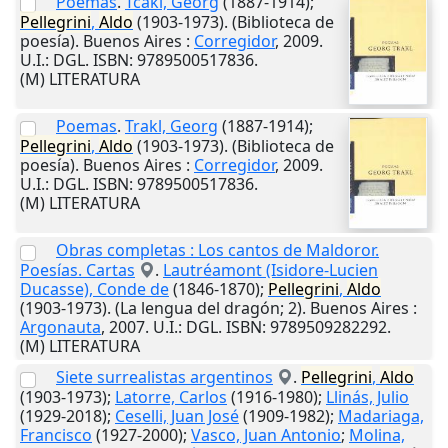
Poemas
.
Tcakl, Georg
(1887-1914);
Pellegrini
,
Aldo
(1903-1973). (Biblioteca de
poesía).
Buenos Aires
:
Corregidor
,
2009
.
U.I.
: DGL. ISBN: 9789500517836.
(M) LITERATURA
Poemas
.
Trakl, Georg
(1887-1914);
Pellegrini
,
Aldo
(1903-1973). (Biblioteca de
poesía).
Buenos Aires
:
Corregidor
,
2009
.
U.I.
: DGL. ISBN: 9789500517836.
(M) LITERATURA
Obras completas : Los cantos de Maldoror.
Poesías. Cartas
.
Lautréamont (Isidore-Lucien
Ducasse), Conde de
(1846-1870);
Pellegrini
,
Aldo
(1903-1973). (La lengua del dragón; 2).
Buenos Aires
:
Argonauta
,
2007
.
U.I.
: DGL. ISBN: 9789509282292.
(M) LITERATURA
Siete surrealistas argentinos
.
Pellegrini
,
Aldo
(1903-1973);
Latorre, Carlos
(1916-1980);
Llinás, Julio
(1929-2018);
Ceselli, Juan José
(1909-1982);
Madariaga,
Francisco
(1927-2000);
Vasco, Juan Antonio
;
Molina,