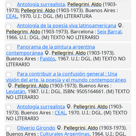
Antología surrealista
.
Pellegrini
,
Aldo
(1903-
1973);
Pellegrini
,
Aldo
(1903-1973).
Buenos Aires
:
CEAL
,
1970
.
U.I.
: DGL. (M) LITERATURA
Antología de la poesía viva latinoamericana
.
Pellegrini
,
Aldo
(1903-1973).
Barcelona
:
Seix Barral
,
1966
.
U.I.
: DGL. (M) TEXTO NO LITERARIO
Panorama de la pintura argentina
contemporánea
.
Pellegrini
,
Aldo
(1903-1973).
Buenos Aires
:
Paidós
,
1967
.
U.I.
: DGL. (M) TEXTO NO
LITERARIO
Para contribuir a la confusión general : Una
visión del arte, la poesía y el mundo contemporáneo
.
Pellegrini
,
Aldo
(1903-1973).
Buenos Aires
:
Leviatán
,
1987
.
U.I.
: DGL. ISBN: 9505164661. (M) TEXTO
NO LITERARIO
Antología surrealista
.
Pellegrini
,
Aldo
(1903-
1973).
Buenos Aires
:
CEAL
,
1970
.
U.I.
: DGL. (M) TEXTO
NO LITERARIO
Oliverio Girondo
.
Pellegrini
,
Aldo
(1903-1973).
Buenos Aires
:
Culturales Argentinas
,
1964
.
U.I.
: DGL.