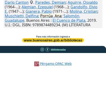
Darío Canton
.
Paredes, Demian
;
Aguirre, Osvaldo
(1964-...);
Alemian, Ezequiel
(1968-...);
Gandolfo, Elvio
E.
(1947-...);
Gianera, Pablo
(1971-...);
Molina, Cristian
;
Muschietti, Delfina
;
Porrúa
,
Ana
;
Salomón,
Guadalupe
.
Buenos Aires
:
El Cuenco de Plata
,
2019
.
U.I.
: DGL. ISBN: 9789874489234. (M) LITERATURA
Pérgamo OPAC Web