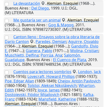
La devastación
.
Alemian
,
Ezequiel
(1968-...).
Buenos Aires
:
Del Diego
,
1999
.
U.I.
: DGL.
(M) LITERATURA
Me gustaría ser un animal
.
Alemian
,
Ezequiel
(1968-...).
Buenos Aires
:
Gog & Magog
,
2011
.
U.I.
: DGL. ISBN: 9789872730307. (M) LITERATURA
Canton lleno : Ensayos sobre la obra literaria de
Darío Canton
.
Paredes, Demian
;
Aguirre, Osvaldo
(1964-...);
Alemian
,
Ezequiel
(1968-...);
Gandolfo, Elvio
E.
(1947-...);
Gianera, Pablo
(1971-...);
Molina, Cristian
;
Muschietti, Delfina
;
Porrúa, Ana
;
Salomón,
Guadalupe
.
Buenos Aires
:
El Cuenco de Plata
,
2019
.
U.I.
: DGL. ISBN: 9789874489234. (M) LITERATURA
Cuentos para lectores sombríos
.
London, Jack
(1876-1916);
Lovecraft, Howard Phillips
(1890-1937);
Poe, Edgar Allan
(1809-1849);
Chejov, Antón Pavlovich
(1860-1904);
Tolstoi, Aleksei Nikoláievich
;
Wharton,
Edith
(1842-1937);
Joyce, James
(1882-1941);
Dostoievski, Fiódor Mijailovich
(1821-1881);
Kafka,
Franz
(1883-1924);
Mansfield, Katherine
(1888-1923);
Alemian
,
Ezequiel
(1968-...).
Buenos Aires
: