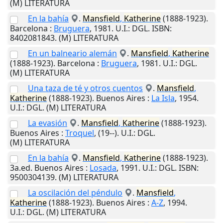
(M) LITERATURA
En la bahía
.
Mansfield
,
Katherine
(1888-1923).
Barcelona
:
Bruguera
,
1981
.
U.I.
: DGL. ISBN:
8402081843. (M) LITERATURA
En un balneario alemán
.
Mansfield
,
Katherine
(1888-1923).
Barcelona
:
Bruguera
,
1981
.
U.I.
: DGL.
(M) LITERATURA
Una taza de té y otros cuentos
.
Mansfield
,
Katherine
(1888-1923).
Buenos Aires
:
La Isla
,
1954
.
U.I.
: DGL. (M) LITERATURA
La evasión
.
Mansfield
,
Katherine
(1888-1923).
Buenos Aires
:
Troquel
,
(19--)
.
U.I.
: DGL.
(M) LITERATURA
En la bahía
.
Mansfield
,
Katherine
(1888-1923).
3a.ed.
Buenos Aires
:
Losada
,
1991
.
U.I.
: DGL. ISBN:
9500304139. (M) LITERATURA
La oscilación del péndulo
.
Mansfield
,
Katherine
(1888-1923).
Buenos Aires
:
A-Z
,
1994
.
U.I.
: DGL. (M) LITERATURA