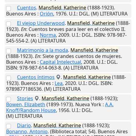
Cuentos
.
Mansfield
,
Katherine
(1888-1923).
Buenos Aires
:
Orión
,
1976
.
U.I.
: DGL. (M) LITERATURA
El viejop Underwood
.
Mansfield
,
Katherine
(1888-
1923).
En
: Cuentos breves para leer en el colectivo II.
Buenos Aires
:
Norma
,
2009
.
U.I.
: DGL. ISBN: 978-987-
545-554-2. (A) LITERATURA
Matrimonio a la moda
.
Mansfield
,
Katherine
(1888-1923).
En
: Siete grandes cuentos de mujeres.
Buenos Aires
:
Capital Intelectual
,
2008
.
U.I.
: DGL.
ISBN: 978-987-614-063-8. (A) LITERATURA
Cuentos íntimos
.
Mansfield
,
Katherine
(1888-
1923).
Buenos Aires
:
Lea
,
2020
.
U.I.
: DGL. ISBN:
9789877186536. (M) LITERATURA
Stories
.
Mansfield
,
Katherine
(1888-1923);
Bowen, Elizabeth
(1899-1973).
Nueva York
:
A.A.
Knoff/Random House
,
1956
.
U.I.
: DGL.
(M) LITERATURA
Diario
.
Mansfield
,
Katherine
(1888-1923);
Bonanno, Antonio
. (Biblioteca total; 54).
Buenos Aires