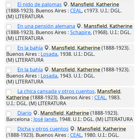
El nido de palomas
.
Mansfield
,
Katherine
(1888-1923).
Buenos Aires
:
CEAL
,
c1973
.
U.I.
: DGL.
(M) LITERATURA
En una pensión alemana
.
Mansfield
,
Katherine
(1888-1923).
Buenos Aires
:
Schapire
,
(1968)
.
U.I.
: DGL.
(M) LITERATURA
En la bahía
.
Mansfield
,
Katherine
(1888-1923).
Buenos Aires
:
Losada
,
1938
.
U.I.
: DGL.
(M) LITERATURA
En la bahía
.
Mansfield
,
Katherine
(1888-1923).
Buenos Aires
:
Losada
,
1943
.
U.I.
: DGL.
(M) LITERATURA
La chica cansada y otros cuentos
.
Mansfield
,
Katherine
(1888-1923).
Buenos Aires
:
CEAL
,
1983
.
U.I.
: DGL. (M) LITERATURA
Diario
.
Mansfield
,
Katherine
(1888-1923).
Barcelona
:
José Janés
,
1948
.
U.I.
: DGL. (M) LITERATURA
Dicha y otros cuentos
.
Mansfield
,
Katherine
(1888-1923).
Buenos Aires
:
CEAL
,
1980
.
U.I.
: DGL.