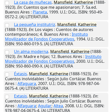
La casa de muñecas
.
Mansfield
,
Katherine
(1888-
1923).
En
: Cuentos que me apasionaron; 7. 5a.ed.
Buenos Aires
:
Planeta
,
1999
.
U.I.
: DGL. ISBN: 950-49-
0572-2. (A) LITERATURA
La pequeña institutriz
.
Mansfield
,
Katherine
(1888-1923).
En
: Los viajes : Cuentos de autores
contemporáneos; 4.
Buenos Aires
:
Instituto
Movilizador de Fondos Cooperativos
,
1994
.
U.I.
: DGL.
ISBN: 950-860-019-5. (A) LITERATURA
Un alma moderna
.
Mansfield
,
Katherine
(1888-
1923).
En
: Madre e hijas; 12.
Buenos Aires
:
Instituto
Movilizador de Fondos Cooperativos
,
2000
.
U.I.
: DGL.
ISBN: 950-860-090-X. (A) LITERATURA
Éxtasis
.
Mansfield
,
Katherine
(1888-1923).
En
:
Cuentos inolvidables : Según Julio Cortázar.
Buenos
Aires
:
Alfaguara
,
2007
.
U.I.
: DGL. ISBN: 978-987-04-
0675-4. (A) LITERATURA
Extasis
.
Mansfield
,
Katherine
(1888-1923).
En
:
Cuentos inolvidables : Según Julio Cortázar.
Buenos
Aires
:
Alfaguara
;
Aguilar
;
Altea
,
2008
.
U.I.
: DGL. ISBN:
978-987-04-0675-4. (A) LITERATURA