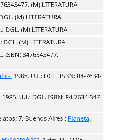
8476343477. (M) LITERATURA
 DGL. (M) LITERATURA
.
: DGL. (M) LITERATURA
.
: DGL. (M) LITERATURA
L. ISBN: 8476343477.
rbis
,
1985
.
U.I.
: DGL. ISBN: 84-7634-
,
1985
.
U.I.
: DGL. ISBN: 84-7634-347-
latos; 7.
Buenos Aires
:
Planeta
,
:
Hyspamérica
,
1966
.
U.I.
: DGL.