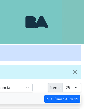
Ítems
p.
1
.
15
Ítems 1-15 de