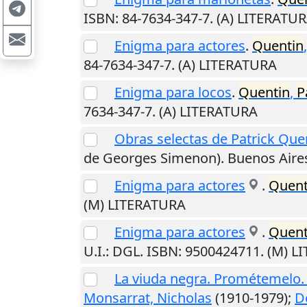
ISBN: 84-7634-347-7. (A) LITERATU
Enigma para actores
.
Quentin
84-7634-347-7. (A) LITERATURA
Enigma para locos
.
Quentin
,
P
7634-347-7. (A) LITERATURA
Obras selectas de Patrick Que
de Georges Simenon).
Buenos Aire
Enigma para actores
.
Quent
(M) LITERATURA
Enigma para actores
.
Quent
U.I.
: DGL. ISBN: 9500424711. (M) 
La viuda negra. Prométemelo.
Monsarrat, Nicholas
(1910-1979);
De