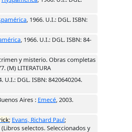
spamérica
,
1966
.
U.I.
: DGL. ISBN:
américa
,
1966
.
U.I.
: DGL. ISBN: 84-
crimen y misterio. Obras completas
77. (M) LITERATURA
4
.
U.I.
: DGL. ISBN: 8420640204.
Buenos Aires
:
Emecé
,
2003
.
rick
;
Evans, Richard Paul
;
. (Libros selectos. Seleccionados y