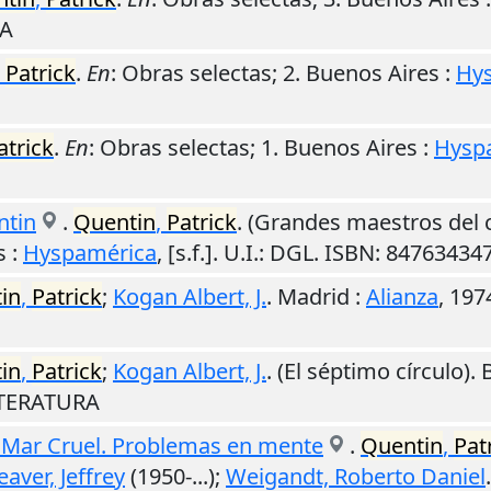
RA
,
Patrick
.
En
: Obras selectas; 2.
Buenos Aires
:
Hy
atrick
.
En
: Obras selectas; 1.
Buenos Aires
:
Hysp
ntin
.
Quentin
,
Patrick
. (Grandes maestros del 
s
:
Hyspamérica
,
[s.f.]
.
U.I.
: DGL. ISBN: 84763434
in
,
Patrick
;
Kogan Albert, J.
.
Madrid
:
Alianza
,
197
in
,
Patrick
;
Kogan Albert, J.
. (El séptimo círculo).
LITERATURA
 Mar Cruel. Problemas en mente
.
Quentin
,
Pat
aver, Jeffrey
(1950-...);
Weigandt, Roberto Daniel