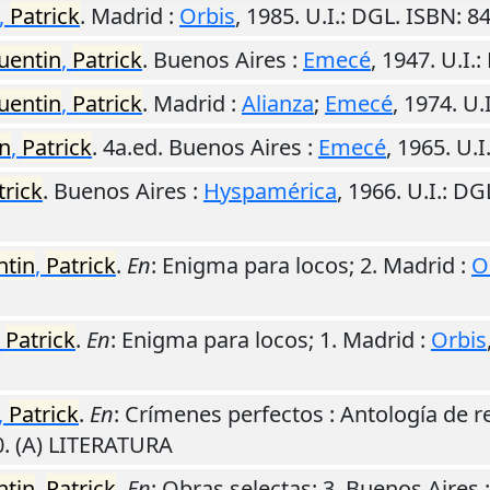
,
Patrick
.
Madrid
:
Orbis
,
1985
.
U.I.
: DGL. ISBN: 
uentin
,
Patrick
.
Buenos Aires
:
Emecé
,
1947
.
U.I.
:
uentin
,
Patrick
.
Madrid
:
Alianza
;
Emecé
,
1974
.
U.I
n
,
Patrick
. 4a.ed.
Buenos Aires
:
Emecé
,
1965
.
U.I
trick
.
Buenos Aires
:
Hyspamérica
,
1966
.
U.I.
: DG
tin
,
Patrick
.
En
: Enigma para locos; 2.
Madrid
:
O
,
Patrick
.
En
: Enigma para locos; 1.
Madrid
:
Orbis
,
Patrick
.
En
: Crímenes perfectos : Antología de re
0. (A) LITERATURA
tin
,
Patrick
.
En
: Obras selectas; 3.
Buenos Aires