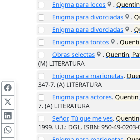
Enigma para locos
.
Quentin
Enigma para divorciadas
.
Q
Enigma para divorciadas
.
Q
Enigma para tontos
.
Quenti
Obras selectas
.
Quentin
,
Pa
(M) LITERATURA
Enigma para marionetas
.
Quen
347-7. (A) LITERATURA
Enigma para actores
.
Quentin
7. (A) LITERATURA
Señor, Tú que me ves
.
Quentin
1999
.
U.I.
: DGL. ISBN: 950-49-0203-
Enigma para marionetas
.
Quen