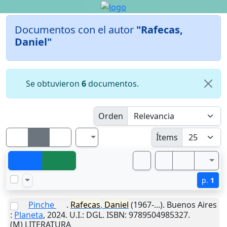
Documentos con el autor
"Rafecas,
Daniel"
Se obtuvieron
6
documentos.
Orden
Ítems
p.
1
Pinche
.
Rafecas
,
Daniel
(1967-...).
Buenos Aires
:
Planeta
,
2024
.
U.I.
: DGL. ISBN: 9789504985327.
(M) LITERATURA