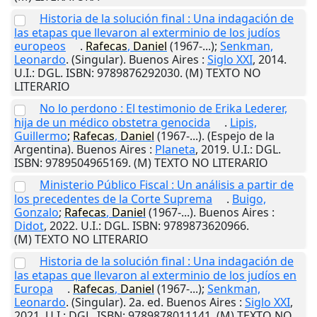
Historia de la solución final : Una indagación de
las etapas que llevaron al exterminio de los judíos
europeos
.
Rafecas
,
Daniel
(1967-...);
Senkman,
Leonardo
. (Singular).
Buenos Aires
:
Siglo XXI
,
2014
.
U.I.
: DGL. ISBN: 9789876292030. (M) TEXTO NO
LITERARIO
No lo perdono : El testimonio de Erika Lederer,
hija de un médico obstetra genocida
.
Lipis,
Guillermo
;
Rafecas
,
Daniel
(1967-...). (Espejo de la
Argentina).
Buenos Aires
:
Planeta
,
2019
.
U.I.
: DGL.
ISBN: 9789504965169. (M) TEXTO NO LITERARIO
Ministerio Público Fiscal : Un análisis a partir de
los precedentes de la Corte Suprema
.
Buigo,
Gonzalo
;
Rafecas
,
Daniel
(1967-...).
Buenos Aires
:
Didot
,
2022
.
U.I.
: DGL. ISBN: 9789873620966.
(M) TEXTO NO LITERARIO
Historia de la solución final : Una indagación de
las etapas que llevaron al exterminio de los judíos en
Europa
.
Rafecas
,
Daniel
(1967-...);
Senkman,
Leonardo
. (Singular). 2a. ed.
Buenos Aires
:
Siglo XXI
,
2021
.
U.I.
: DGL. ISBN: 9789878011141. (M) TEXTO NO