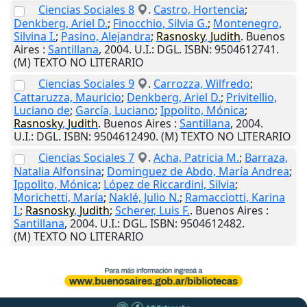
Ciencias Sociales 8
.
Castro, Hortencia
;
Denkberg, Ariel D.
;
Finocchio, Silvia G.
;
Montenegro,
Silvina I.
;
Pasino, Alejandra
;
Rasnosky
,
Judith
.
Buenos
Aires
:
Santillana
,
2004
.
U.I.
: DGL. ISBN: 9504612741.
(M) TEXTO NO LITERARIO
Ciencias Sociales 9
.
Carrozza, Wilfredo
;
Cattaruzza, Mauricio
;
Denkberg, Ariel D.
;
Privitellio,
Luciano de
;
García, Luciano
;
Ippolito, Mónica
;
Rasnosky
,
Judith
.
Buenos Aires
:
Santillana
,
2004
.
U.I.
: DGL. ISBN: 9504612490. (M) TEXTO NO LITERARIO
Ciencias Sociales 7
.
Acha, Patricia M.
;
Barraza,
Natalia Alfonsina
;
Dominguez de Abdo, María Andrea
;
Ippolito, Mónica
;
López de Riccardini, Silvia
;
Morichetti, María
;
Naklé, Julio N.
;
Ramacciotti, Karina
I.
;
Rasnosky
,
Judith
;
Scherer, Luis F.
.
Buenos Aires
:
Santillana
,
2004
.
U.I.
: DGL. ISBN: 9504612482.
(M) TEXTO NO LITERARIO