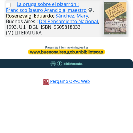
La oruga sobre el pizarrón :
Francisco Isauro Arancibia, maestro
.
Rosenzvaig
,
Eduardo
;
Sánchez, Mary
.
Buenos Aires
:
Del Pensamiento Nacional
,
1993
.
U.I.
: DGL. ISBN: 9505818033.
(M) LITERATURA
Pérgamo OPAC Web