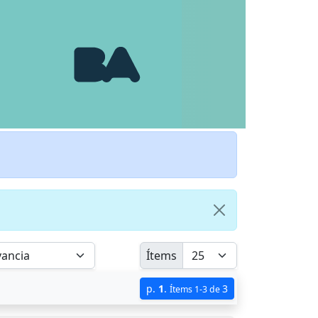
Ítems
p.
1
.
3
Ítems 1-3 de