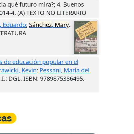
cia qué futuro mira?; 4.
Buenos
-014-4. (A) TEXTO NO LITERARIO
, Eduardo
;
Sánchez
,
Mary
.
ITERATURA
as de educación popular en el
awicki, Kevin
;
Pessani, María del
.I.
: DGL. ISBN: 9789875386495.