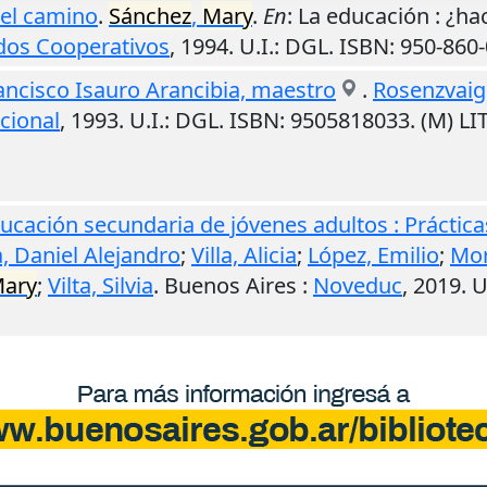
el camino
.
Sánchez
,
Mary
.
En
: La educación : ¿ha
ndos Cooperativos
,
1994
.
U.I.
: DGL. ISBN: 950-860
rancisco Isauro Arancibia, maestro
.
Rosenzvaig
cional
,
1993
.
U.I.
: DGL. ISBN: 9505818033. (M) L
ucación secundaria de jóvenes adultos : Práctic
, Daniel Alejandro
;
Villa, Alicia
;
López, Emilio
;
Mor
ary
;
Vilta, Silvia
.
Buenos Aires
:
Noveduc
,
2019
.
U