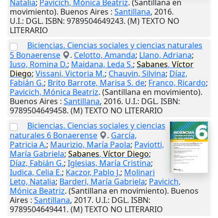
Natalia
;
Pavicich, Mónica Beatriz
. (Santillana en
movimiento).
Buenos Aires
:
Santillana
,
2016
.
U.I.
: DGL. ISBN: 9789504649243. (M) TEXTO NO
LITERARIO
Biciencias. Ciencias sociales y ciencias naturales
5 Bonaerense
.
Celotto, Amanda
;
Llano, Adriana
;
Iuso, Romina D.
;
Maidana, Leda S.
;
Sabanes
,
Víctor
Diego
;
Vissani, Victoria M.
;
Chauvin, Silvina
;
Díaz,
Fabián G.
;
Brito Barrote, Marisa S. de
;
Franco, Ricardo
;
Pavicich, Mónica Beatriz
. (Santillana en movimiento).
Buenos Aires
:
Santillana
,
2016
.
U.I.
: DGL. ISBN:
9789504649458. (M) TEXTO NO LITERARIO
Biciencias. Ciencias sociales y ciencias
naturales 6 Bonaerense
.
García,
Patricia A.
;
Maurizio, María Paola
;
Paviotti,
María Gabriela
;
Sabanes
,
Víctor
Diego
;
Díaz, Fabián G.
;
Iglesias, María Cristina
;
Iudica, Celia E.
;
Kaczor, Pablo J.
;
Molinari
Leto, Natalia
;
Barderi, María Gabriela
;
Pavicich,
Mónica Beatriz
. (Santillana en movimiento).
Buenos
Aires
:
Santillana
,
2017
.
U.I.
: DGL. ISBN:
9789504649441. (M) TEXTO NO LITERARIO