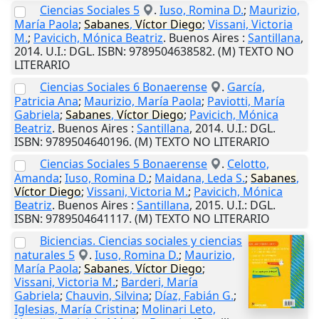
Ciencias Sociales 5
.
Iuso, Romina D.
;
Maurizio,
María Paola
;
Sabanes
,
Víctor
Diego
;
Vissani, Victoria
M.
;
Pavicich, Mónica Beatriz
.
Buenos Aires
:
Santillana
,
2014
.
U.I.
: DGL. ISBN: 9789504638582. (M) TEXTO NO
LITERARIO
Ciencias Sociales 6 Bonaerense
.
García,
Patricia Ana
;
Maurizio, María Paola
;
Paviotti, María
Gabriela
;
Sabanes
,
Víctor
Diego
;
Pavicich, Mónica
Beatriz
.
Buenos Aires
:
Santillana
,
2014
.
U.I.
: DGL.
ISBN: 9789504640196. (M) TEXTO NO LITERARIO
Ciencias Sociales 5 Bonaerense
.
Celotto,
Amanda
;
Iuso, Romina D.
;
Maidana, Leda S.
;
Sabanes
,
Víctor
Diego
;
Vissani, Victoria M.
;
Pavicich, Mónica
Beatriz
.
Buenos Aires
:
Santillana
,
2015
.
U.I.
: DGL.
ISBN: 9789504641117. (M) TEXTO NO LITERARIO
Biciencias. Ciencias sociales y ciencias
naturales 5
.
Iuso, Romina D.
;
Maurizio,
María Paola
;
Sabanes
,
Víctor
Diego
;
Vissani, Victoria M.
;
Barderi, María
Gabriela
;
Chauvin, Silvina
;
Díaz, Fabián G.
;
Iglesias, María Cristina
;
Molinari Leto,