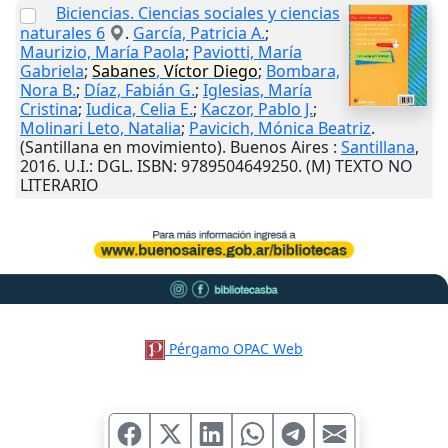
Biciencias. Ciencias sociales y ciencias
naturales 6
.
García, Patricia A.
;
Maurizio, María Paola
;
Paviotti, María
Gabriela
;
Sabanes
,
Víctor
Diego
;
Bombara,
Nora B.
;
Díaz, Fabián G.
;
Iglesias, María
Cristina
;
Iudica, Celia E.
;
Kaczor, Pablo J.
;
Molinari Leto, Natalia
;
Pavicich, Mónica Beatriz
.
(Santillana en movimiento).
Buenos Aires
:
Santillana
,
2016
.
U.I.
: DGL. ISBN: 9789504649250. (M) TEXTO NO
LITERARIO
Pérgamo OPAC Web