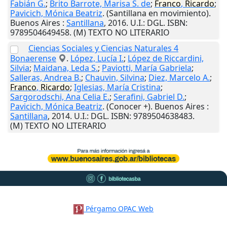
Fabián G.
;
Brito Barrote, Marisa S. de
;
Franco
,
Ricardo
;
Pavicich, Mónica Beatriz
. (Santillana en movimiento).
Buenos Aires
:
Santillana
,
2016
.
U.I.
: DGL. ISBN:
9789504649458. (M) TEXTO NO LITERARIO
Ciencias Sociales y Ciencias Naturales 4
Bonaerense
.
López, Lucía I.
;
López de Riccardini,
Silvia
;
Maidana, Leda S.
;
Paviotti, María Gabriela
;
Salleras, Andrea B.
;
Chauvin, Silvina
;
Diez, Marcelo A.
;
Franco
,
Ricardo
;
Iglesias, María Cristina
;
Sargorodschi, Ana Celia E.
;
Serafini, Gabriel D.
;
Pavicich, Mónica Beatriz
. (Conocer +).
Buenos Aires
:
Santillana
,
2014
.
U.I.
: DGL. ISBN: 9789504638483.
(M) TEXTO NO LITERARIO
Pérgamo OPAC Web