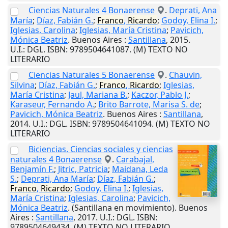
Ciencias Naturales 4 Bonaerense
.
Deprati, Ana
María
;
Díaz, Fabián G.
;
Franco
,
Ricardo
;
Godoy, Elina I.
;
Iglesias, Carolina
;
Iglesias, María Cristina
;
Pavicich,
Mónica Beatriz
.
Buenos Aires
:
Santillana
,
2015
.
U.I.
: DGL. ISBN: 9789504641087. (M) TEXTO NO
LITERARIO
Ciencias Naturales 5 Bonaerense
.
Chauvin,
Silvina
;
Díaz, Fabián G.
;
Franco
,
Ricardo
;
Iglesias,
María Cristina
;
Jaul, Mariana B.
;
Kaczor, Pablo J.
;
Karaseur, Fernando A.
;
Brito Barrote, Marisa S. de
;
Pavicich, Mónica Beatriz
.
Buenos Aires
:
Santillana
,
2014
.
U.I.
: DGL. ISBN: 9789504641094. (M) TEXTO NO
LITERARIO
Biciencias. Ciencias sociales y ciencias
naturales 4 Bonaerense
.
Carabajal,
Benjamín F.
;
Jitric, Patricia
;
Maidana, Leda
S.
;
Deprati, Ana María
;
Díaz, Fabián G.
;
Franco
,
Ricardo
;
Godoy, Elina I.
;
Iglesias,
María Cristina
;
Iglesias, Carolina
;
Pavicich,
Mónica Beatriz
. (Santillana en movimiento).
Buenos
Aires
:
Santillana
,
2017
.
U.I.
: DGL. ISBN:
9789504649434. (M) TEXTO NO LITERARIO