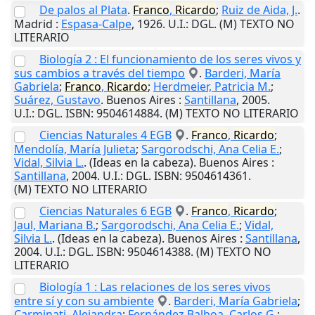
De palos al Plata
.
Franco
,
Ricardo
;
Ruiz de Aida, J.
.
Madrid
:
Espasa-Calpe
,
1926
.
U.I.
: DGL. (M) TEXTO NO
LITERARIO
Biología 2 : El funcionamiento de los seres vivos y
sus cambios a través del tiempo
.
Barderi, María
Gabriela
;
Franco
,
Ricardo
;
Herdmeier, Patricia M.
;
Suárez, Gustavo
.
Buenos Aires
:
Santillana
,
2005
.
U.I.
: DGL. ISBN: 9504614884. (M) TEXTO NO LITERARIO
Ciencias Naturales 4 EGB
.
Franco
,
Ricardo
;
Mendolía, María Julieta
;
Sargorodschi, Ana Celia E.
;
Vidal, Silvia L.
. (Ideas en la cabeza).
Buenos Aires
:
Santillana
,
2004
.
U.I.
: DGL. ISBN: 9504614361.
(M) TEXTO NO LITERARIO
Ciencias Naturales 6 EGB
.
Franco
,
Ricardo
;
Jaul, Mariana B.
;
Sargorodschi, Ana Celia E.
;
Vidal,
Silvia L.
. (Ideas en la cabeza).
Buenos Aires
:
Santillana
,
2004
.
U.I.
: DGL. ISBN: 9504614388. (M) TEXTO NO
LITERARIO
Biología 1 : Las relaciones de los seres vivos
entre sí y con su ambiente
.
Barderi, María Gabriela
;
Carminati, Alejandra
;
Fernández Balboa, Carlos G.
;