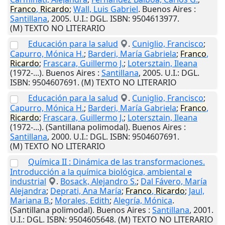
Franco
,
Ricardo
;
Wall, Luis Gabriel
.
Buenos Aires
:
Santillana
,
2005
.
U.I.
: DGL. ISBN: 9504613977.
(M) TEXTO NO LITERARIO
Educación para la salud
.
Cuniglio, Francisco
;
Capurro, Mónica H.
;
Barderi, María Gabriela
;
Franco
,
Ricardo
;
Frascara, Guillermo J.
;
Lotersztain, Ileana
(1972-...).
Buenos Aires
:
Santillana
,
2005
.
U.I.
: DGL.
ISBN: 9504607691. (M) TEXTO NO LITERARIO
Educación para la salud
.
Cuniglio, Francisco
;
Capurro, Mónica H.
;
Barderi, María Gabriela
;
Franco
,
Ricardo
;
Frascara, Guillermo J.
;
Lotersztain, Ileana
(1972-...). (Santillana polimodal).
Buenos Aires
:
Santillana
,
2000
.
U.I.
: DGL. ISBN: 9504607691.
(M) TEXTO NO LITERARIO
Química II : Dinámica de las transformaciones.
Introducción a la química biológica, ambiental e
industrial
.
Bosack, Alejandro S.
;
Dal Fávero, María
Alejandra
;
Deprati, Ana María
;
Franco
,
Ricardo
;
Jaul,
Mariana B.
;
Morales, Edith
;
Alegría, Mónica
.
(Santillana polimodal).
Buenos Aires
:
Santillana
,
2001
.
U.I.
: DGL. ISBN: 9504605648. (M) TEXTO NO LITERARIO