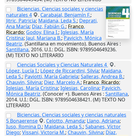
Biciencias. Ciencias sociales y ciencias
naturales 4
.
Carabajal, Benjamín F.
;
Jitric, Patricia
;
Maidana, Leda S.
;
Deprati,
Ana María
;
Díaz, Fabián G.
;
Franco
,
Ricardo
;
Godoy, Elina I.
;
Iglesias, María
Cristina
;
Jaul, Mariana B.
;
Pavicich, Mónica
Beatriz
. (Santillana en movimiento).
Buenos Aires
:
Santillana
,
2016
.
U.I.
: DGL. ISBN: 9789504649236.
(M) TEXTO NO LITERARIO
Ciencias Sociales y Ciencias Naturales 4
.
López, Lucía I.
;
López de Riccardini, Silvia
;
Maidana,
Leda S.
;
Paviotti, María Gabriela
;
Salleras, Andrea B.
;
Chauvin, Silvina
;
Diez, Marcelo A.
;
Franco
,
Ricardo
;
Iglesias, María Cristina
;
Iglesias, Carolina
;
Pavicich,
Mónica Beatriz
. (Conocer +).
Buenos Aires
:
Santillana
,
2014
.
U.I.
: DGL. ISBN: 9789504638421. (M) TEXTO NO
LITERARIO
Biciencias. Ciencias sociales y ciencias naturales
5 Bonaerense
.
Celotto, Amanda
;
Llano, Adriana
;
Iuso, Romina D.
;
Maidana, Leda S.
;
Sabanes, Víctor
Diego
;
Vissani, Victoria M.
;
Chauvin, Silvina
;
Díaz,