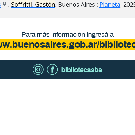
s
.
Soffritti
,
Gastón
.
Buenos Aires
:
Planeta
,
202