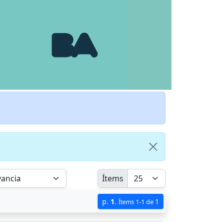
Ítems
p.
1
.
1
Ítems 1-1 de