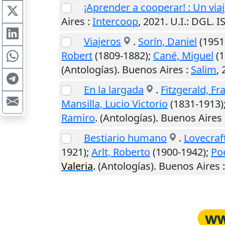
¡Aprender a cooperar! : Un via
Aires
:
Intercoop
,
2021
.
U.I.
: DGL. 
Viajeros
.
Sorín, Daniel
(1951-
Robert
(1809-1882);
Cané, Miguel
(1
(Antologías).
Buenos Aires
:
Salim
,
En la largada
.
Fitzgerald, Fr
Mansilla, Lucio Victorio
(1831-1913)
Ramiro
. (Antologías).
Buenos Aires
Bestiario humano
.
Lovecraf
1921);
Arlt, Roberto
(1900-1942);
Po
Valeria
. (Antologías).
Buenos Aires