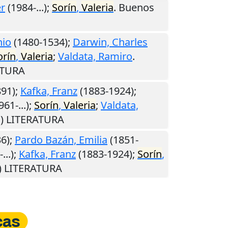
er
(1984-...);
Sorín
,
Valeria
.
Buenos
nio
(1480-1534);
Darwin, Charles
orín
,
Valeria
;
Valdata, Ramiro
.
ATURA
91);
Kafka, Franz
(1883-1924);
961-...);
Sorín
,
Valeria
;
Valdata,
M) LITERATURA
6);
Pardo Bazán, Emilia
(1851-
...);
Kafka, Franz
(1883-1924);
Sorín
,
M) LITERATURA