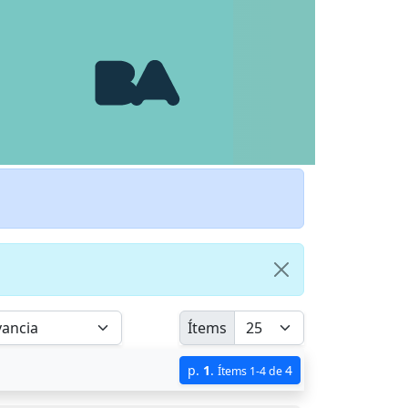
Ítems
p.
1
.
4
Ítems 1-4 de