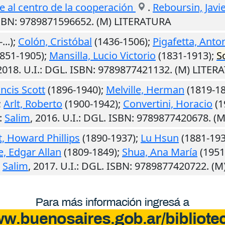
je al centro de la cooperación
.
Reboursin, Javi
ISBN: 9789871596652. (M) LITERATURA
...);
Colón, Cristóbal
(1436-1506);
Pigafetta, Anto
851-1905);
Mansilla, Lucio Victorio
(1831-1913);
S
2018
.
U.I.
: DGL. ISBN: 9789877421132. (M) LITER
ancis Scott
(1896-1940);
Melville, Herman
(1819-18
;
Arlt, Roberto
(1900-1942);
Convertini, Horacio
(1
:
Salim
,
2016
.
U.I.
: DGL. ISBN: 9789877420678. (
t, Howard Phillips
(1890-1937);
Lu Hsun
(1881-193
e, Edgar Allan
(1809-1849);
Shua, Ana María
(1951-
:
Salim
,
2017
.
U.I.
: DGL. ISBN: 9789877420722. (