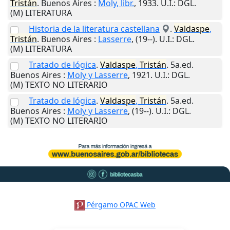
Tristán
.
Buenos Aires
:
Moly, libr.
,
1933
.
U.I.
: DGL.
(M) LITERATURA
Historia de la literatura castellana
.
Valdaspe
,
Tristán
.
Buenos Aires
:
Lasserre
,
(19--)
.
U.I.
: DGL.
(M) LITERATURA
Tratado de lógica
.
Valdaspe
,
Tristán
. 5a.ed.
Buenos Aires
:
Moly y Lasserre
,
1921
.
U.I.
: DGL.
(M) TEXTO NO LITERARIO
Tratado de lógica
.
Valdaspe
,
Tristán
. 5a.ed.
Buenos Aires
:
Moly y Lasserre
,
(19--)
.
U.I.
: DGL.
(M) TEXTO NO LITERARIO
Pérgamo OPAC Web