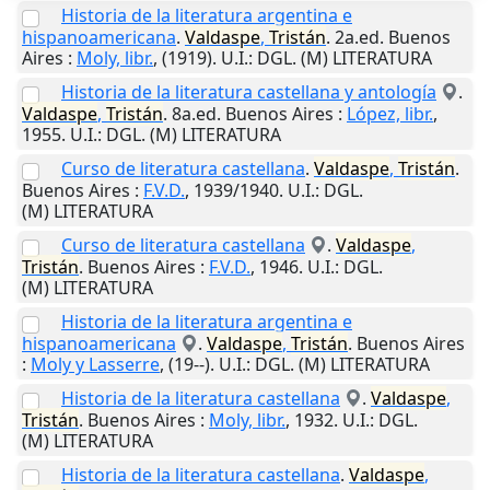
Historia de la literatura argentina e
hispanoamericana
.
Valdaspe
,
Tristán
. 2a.ed.
Buenos
Aires
:
Moly, libr.
,
(1919)
.
U.I.
: DGL. (M) LITERATURA
Historia de la literatura castellana y antología
.
Valdaspe
,
Tristán
. 8a.ed.
Buenos Aires
:
López, libr.
,
1955
.
U.I.
: DGL. (M) LITERATURA
Curso de literatura castellana
.
Valdaspe
,
Tristán
.
Buenos Aires
:
F.V.D.
,
1939/1940
.
U.I.
: DGL.
(M) LITERATURA
Curso de literatura castellana
.
Valdaspe
,
Tristán
.
Buenos Aires
:
F.V.D.
,
1946
.
U.I.
: DGL.
(M) LITERATURA
Historia de la literatura argentina e
hispanoamericana
.
Valdaspe
,
Tristán
.
Buenos Aires
:
Moly y Lasserre
,
(19--)
.
U.I.
: DGL. (M) LITERATURA
Historia de la literatura castellana
.
Valdaspe
,
Tristán
.
Buenos Aires
:
Moly, libr.
,
1932
.
U.I.
: DGL.
(M) LITERATURA
Historia de la literatura castellana
.
Valdaspe
,