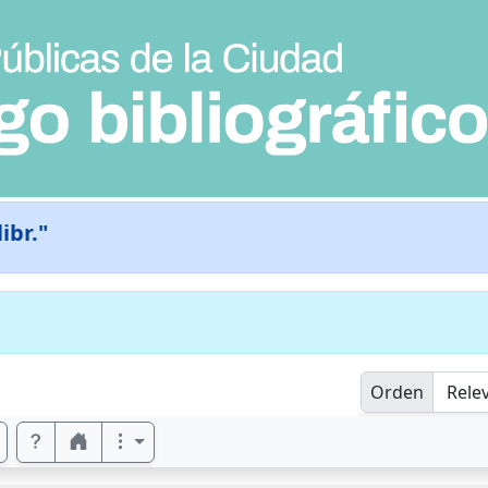
libr."
Orden