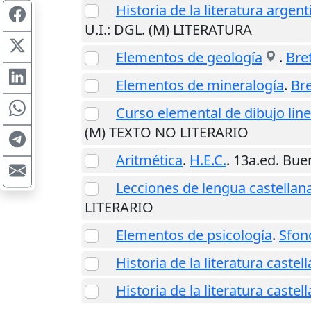
Historia de la literatura arge
U.I.
: DGL. (M) LITERATURA
Elementos de geología
.
Bre
Elementos de mineralogía
.
Bre
Curso elemental de dibujo line
(M) TEXTO NO LITERARIO
Aritmética
.
H.E.C.
. 13a.ed.
Buen
Lecciones de lengua castellana
LITERARIO
Elementos de psicología
.
Sfond
Historia de la literatura castel
Historia de la literatura castel