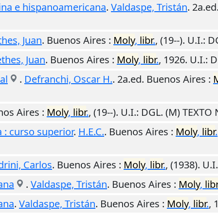
ntina e hispanoamericana
.
Valdaspe, Tristán
. 2a.ed
thes, Juan
.
Buenos Aires
:
Moly
,
libr
.
,
(19--)
.
U.I.
: D
thes, Juan
.
Buenos Aires
:
Moly
,
libr
.
,
1926
.
U.I.
: 
al
.
Defranchi, Oscar H.
. 2a.ed.
Buenos Aires
:
os Aires
:
Moly
,
libr
.
,
(19--)
.
U.I.
: DGL. (M) TEXTO
 : curso superior
.
H.E.C.
.
Buenos Aires
:
Moly
,
libr
.
rini, Carlos
.
Buenos Aires
:
Moly
,
libr
.
,
(1938)
.
U.I.
lana
.
Valdaspe, Tristán
.
Buenos Aires
:
Moly
,
libr
lana
.
Valdaspe, Tristán
.
Buenos Aires
:
Moly
,
libr
.
,