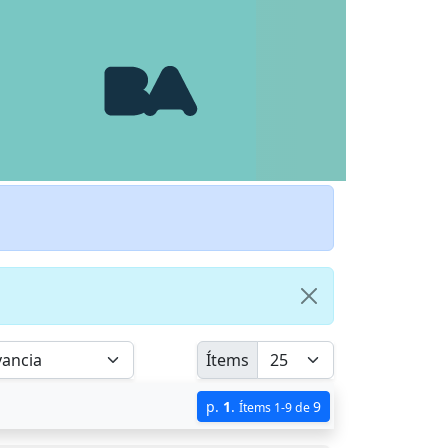
Ítems
p.
1
.
9
Ítems 1-9 de