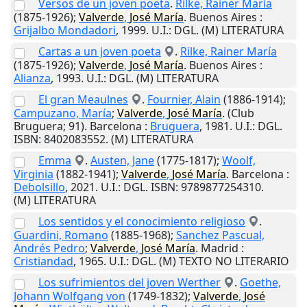
Versos de un joven poeta
.
Rilke, Rainer María
(1875-1926);
Valverde
,
José
María
.
Buenos Aires
:
Grijalbo Mondadori
,
1999
.
U.I.
: DGL. (M) LITERATURA
Cartas a un joven poeta
.
Rilke, Rainer María
(1875-1926);
Valverde
,
José
María
.
Buenos Aires
:
Alianza
,
1993
.
U.I.
: DGL. (M) LITERATURA
El gran Meaulnes
.
Fournier, Alain
(1886-1914);
Campuzano, María
;
Valverde
,
José
María
. (Club
Bruguera; 91).
Barcelona
:
Bruguera
,
1981
.
U.I.
: DGL.
ISBN: 8402083552. (M) LITERATURA
Emma
.
Austen, Jane
(1775-1817);
Woolf,
Virginia
(1882-1941);
Valverde
,
José
María
.
Barcelona
:
Debolsillo
,
2021
.
U.I.
: DGL. ISBN: 9789877254310.
(M) LITERATURA
Los sentidos y el conocimiento religioso
.
Guardini, Romano
(1885-1968);
Sanchez Pascual,
Andrés Pedro
;
Valverde
,
José
María
.
Madrid
:
Cristiandad
,
1965
.
U.I.
: DGL. (M) TEXTO NO LITERARIO
Los sufrimientos del joven Werther
.
Goethe,
Johann Wolfgang von
(1749-1832);
Valverde
,
José