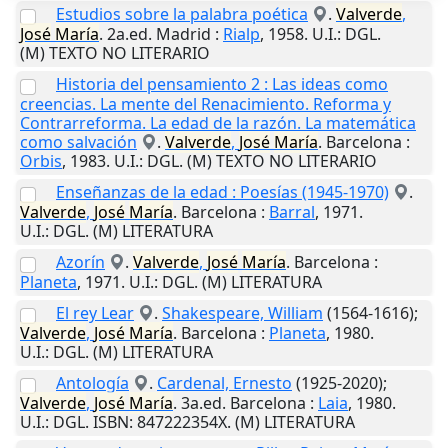
Estudios sobre la palabra poética
.
Valverde
,
José
María
. 2a.ed.
Madrid
:
Rialp
,
1958
.
U.I.
: DGL.
(M) TEXTO NO LITERARIO
Historia del pensamiento 2 : Las ideas como
creencias. La mente del Renacimiento. Reforma y
Contrarreforma. La edad de la razón. La matemática
como salvación
.
Valverde
,
José
María
.
Barcelona
:
Orbis
,
1983
.
U.I.
: DGL. (M) TEXTO NO LITERARIO
Enseñanzas de la edad : Poesías (1945-1970)
.
Valverde
,
José
María
.
Barcelona
:
Barral
,
1971
.
U.I.
: DGL. (M) LITERATURA
Azorín
.
Valverde
,
José
María
.
Barcelona
:
Planeta
,
1971
.
U.I.
: DGL. (M) LITERATURA
El rey Lear
.
Shakespeare, William
(1564-1616);
Valverde
,
José
María
.
Barcelona
:
Planeta
,
1980
.
U.I.
: DGL. (M) LITERATURA
Antología
.
Cardenal, Ernesto
(1925-2020);
Valverde
,
José
María
. 3a.ed.
Barcelona
:
Laia
,
1980
.
U.I.
: DGL. ISBN: 847222354X. (M) LITERATURA