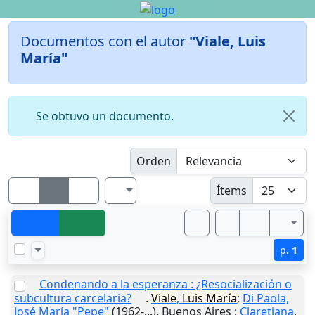
Documentos con el autor
"Viale, Luis
María"
Se obtuvo un documento.
Orden
Ítems
p.
1
Condenando a la esperanza : ¿Resocialización o
subcultura carcelaria?
.
Viale
,
Luis
María
;
Di Paola,
José María "Pepe"
(1962-...).
Buenos Aires
:
Claretiana
,