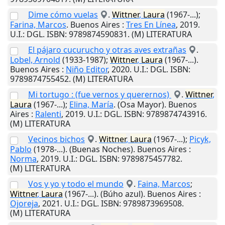
Dime cómo vuelas
.
Wittner
,
Laura
(1967-...);
Farina, Marcos
.
Buenos Aires
:
Tres En Línea
,
2019
.
U.I.
: DGL. ISBN: 9789874590831. (M) LITERATURA
El pájaro cucurucho y otras aves extrañas
.
Lobel, Arnold
(1933-1987);
Wittner
,
Laura
(1967-...).
Buenos Aires
:
Niño Editor
,
2020
.
U.I.
: DGL. ISBN:
9789874755452. (M) LITERATURA
Mi tortugo : (fue vernos y querernos)
.
Wittner
,
Laura
(1967-...);
Elina, María
. (Osa Mayor).
Buenos
Aires
:
Ralenti
,
2019
.
U.I.
: DGL. ISBN: 9789874743916.
(M) LITERATURA
Vecinos bichos
.
Wittner
,
Laura
(1967-...);
Picyk,
Pablo
(1978-...). (Buenas Noches).
Buenos Aires
:
Norma
,
2019
.
U.I.
: DGL. ISBN: 9789875457782.
(M) LITERATURA
Vos y yo y todo el mundo
.
Faina, Marcos
;
Wittner
,
Laura
(1967-...). (Búho azul).
Buenos Aires
:
Ojoreja
,
2021
.
U.I.
: DGL. ISBN: 9789873969508.
(M) LITERATURA