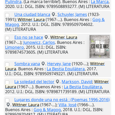
Pulindra
. (La marca terrible!).
Buenos Aires
:
La Marca
,
2020
.
U.I.
: DGL. ISBN: 9789508893277. (M) LITERATURA
Una ciudad blanca
.
Schuyler, James
(1923-
1991);
Wittner
,
Laura
(1967-...).
Buenos Aires
:
Gog &
Magog
,
2012
.
U.I.
: DGL. ISBN: 9789509704602.
(M) LITERATURA
Eso no se hace
.
Wittner
,
Laura
(1967-...);
Junowicz, Carlos
.
Buenos Aires
:
Limonero
,
2015
.
U.I.
: DGL. ISBN:
9789874573605. (M) LITERATURA
Sombra vana
.
Hervey, Jane
(1920-...);
Wittner
,
Laura
.
Buenos Aires
:
La Bestia Equilátera
,
2017
.
U.I.
: DGL. ISBN: 9789509749221. (M) LITERATURA
La soledad del lector
.
Markson, David
;
Wittner
,
Laura
(1967-...).
Buenos Aires
:
La Bestia Equilátera
,
2012
.
U.I.
: DGL. ISBN: 9789871739189. (M) LITERATURA
Lugares donde una no está : (Poemas 1996-2016)
.
Wittner
,
Laura
(1967-...);
Villa, José
(1966-...).
Buenos Aires
:
Gog & Magog
,
2018
.
U.I.
: DGL. ISBN:
9789509704817. (M) LITERATURA