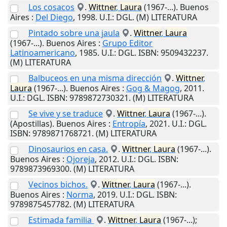
Los cosacos
.
Wittner
,
Laura
(1967-...).
Buenos
Aires
:
Del Diego
,
1998
.
U.I.
: DGL. (M) LITERATURA
Pintado sobre una jaula
.
Wittner
,
Laura
(1967-...).
Buenos Aires
:
Grupo Editor
Latinoamericano
,
1985
.
U.I.
: DGL. ISBN: 9509432237.
(M) LITERATURA
Balbuceos en una misma dirección
.
Wittner
,
Laura
(1967-...).
Buenos Aires
:
Gog & Magog
,
2011
.
U.I.
: DGL. ISBN: 9789872730321. (M) LITERATURA
Se vive y se traduce
.
Wittner
,
Laura
(1967-...).
(Apostillas).
Buenos Aires
:
Entropía
,
2021
.
U.I.
: DGL.
ISBN: 9789871768721. (M) LITERATURA
Dinosaurios en casa.
.
Wittner
,
Laura
(1967-...).
Buenos Aires
:
Ojoreja
,
2012
.
U.I.
: DGL. ISBN:
9789873969300. (M) LITERATURA
Vecinos bichos.
.
Wittner
,
Laura
(1967-...).
Buenos Aires
:
Norma
,
2019
.
U.I.
: DGL. ISBN:
9789875457782. (M) LITERATURA
Estimada familia
.
Wittner
,
Laura
(1967-...);