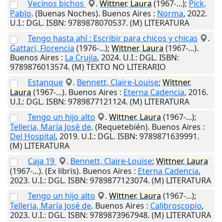
Vecinos bichos
.
Wittner
,
Laura
(1967-...);
Pick,
Pablo
. (Buenas Noches).
Buenos Aires
:
Norma
,
2022
.
U.I.
: DGL. ISBN: 9789878070537. (M) LITERATURA
Tengo hasta ahí : Escribir para chicos y chicas
.
Gattari, Florencia
(1976-...);
Wittner
,
Laura
(1967-...).
Buenos Aires
:
La Crujía
,
2024
.
U.I.
: DGL. ISBN:
9789876013574. (M) TEXTO NO LITERARIO
Estanque
.
Bennett, Claire-Louise
;
Wittner
,
Laura
(1967-...).
Buenos Aires
:
Eterna Cadencia
,
2016
.
U.I.
: DGL. ISBN: 9789877121124. (M) LITERATURA
Tengo un hijo alto
.
Wittner
,
Laura
(1967-...);
Telleria, María José de
. (Requetebién).
Buenos Aires
:
Del Hospital
,
2019
.
U.I.
: DGL. ISBN: 9789871639991.
(M) LITERATURA
Caja 19
.
Bennett, Claire-Louise
;
Wittner
,
Laura
(1967-...). (Ex libris).
Buenos Aires
:
Eterna Cadencia
,
2023
.
U.I.
: DGL. ISBN: 9789877123074. (M) LITERATURA
Tengo un hijo alto
.
Wittner
,
Laura
(1967-...);
Telleria, María José de
.
Buenos Aires
:
Calibroscopio
,
2023
.
U.I.
: DGL. ISBN: 9789873967948. (M) LITERATURA