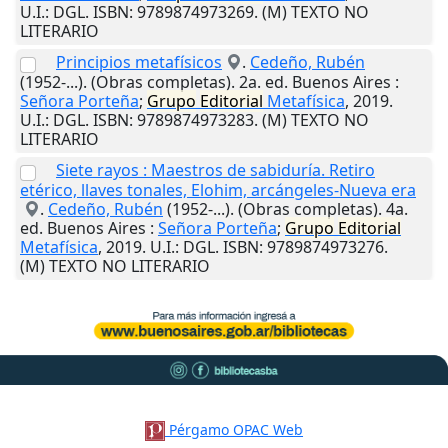
U.I.
: DGL. ISBN: 9789874973269. (M) TEXTO NO
LITERARIO
Principios metafísicos
.
Cedeño, Rubén
(1952-...). (Obras completas). 2a. ed.
Buenos Aires
:
Señora Porteña
;
Grupo
Editorial
Metafísica
,
2019
.
U.I.
: DGL. ISBN: 9789874973283. (M) TEXTO NO
LITERARIO
Siete rayos : Maestros de sabiduría. Retiro
etérico, llaves tonales, Elohim, arcángeles-Nueva era
.
Cedeño, Rubén
(1952-...). (Obras completas). 4a.
ed.
Buenos Aires
:
Señora Porteña
;
Grupo
Editorial
Metafísica
,
2019
.
U.I.
: DGL. ISBN: 9789874973276.
(M) TEXTO NO LITERARIO
Pérgamo OPAC Web