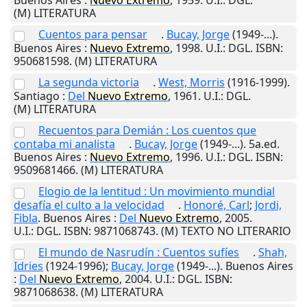
(M) LITERATURA
Cuentos para pensar
.
Bucay, Jorge
(1949-...).
Buenos Aires
:
Nuevo
Extremo
,
1998
.
U.I.
: DGL. ISBN:
950681598. (M) LITERATURA
La segunda victoria
.
West, Morris
(1916-1999).
Santiago
:
Del
Nuevo
Extremo
,
1961
.
U.I.
: DGL.
(M) LITERATURA
Recuentos para Demián : Los cuentos que
contaba mi analista
.
Bucay, Jorge
(1949-...). 5a.ed.
Buenos Aires
:
Nuevo
Extremo
,
1996
.
U.I.
: DGL. ISBN:
9509681466. (M) LITERATURA
Elogio de la lentitud : Un movimiento mundial
desafía el culto a la velocidad
.
Honoré, Carl
;
Jordi,
Fibla
.
Buenos Aires
:
Del
Nuevo
Extremo
,
2005
.
U.I.
: DGL. ISBN: 9871068743. (M) TEXTO NO LITERARIO
El mundo de Nasrudín : Cuentos sufíes
.
Shah,
Idries
(1924-1996);
Bucay, Jorge
(1949-...).
Buenos Aires
:
Del
Nuevo
Extremo
,
2004
.
U.I.
: DGL. ISBN:
9871068638. (M) LITERATURA