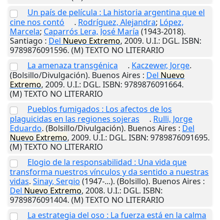
Un país de película : La historia argentina que el
cine nos contó
.
Rodríguez, Alejandra
;
López,
Marcela
;
Caparrós Lera, José María
(1943-2018).
Santiago
:
Del
Nuevo
Extremo
,
2009
.
U.I.
: DGL. ISBN:
9789876091596. (M) TEXTO NO LITERARIO
La amenaza transgénica
.
Kaczewer, Jorge
.
(Bolsillo/Divulgación).
Buenos Aires
:
Del
Nuevo
Extremo
,
2009
.
U.I.
: DGL. ISBN: 9789876091664.
(M) TEXTO NO LITERARIO
Pueblos fumigados : Los afectos de los
plaguicidas en las regiones sojeras
.
Rulli, Jorge
Eduardo
. (Bolsillo/Divulgación).
Buenos Aires
:
Del
Nuevo
Extremo
,
2009
.
U.I.
: DGL. ISBN: 9789876091695.
(M) TEXTO NO LITERARIO
Elogio de la responsabilidad : Una vida que
transforma nuestros vínculos y da sentido a nuestras
vidas
.
Sinay, Sergio
(1947-...). (Bolsillo).
Buenos Aires
:
Del
Nuevo
Extremo
,
2008
.
U.I.
: DGL. ISBN:
9789876091404. (M) TEXTO NO LITERARIO
La estrategia del oso : La fuerza está en la calma