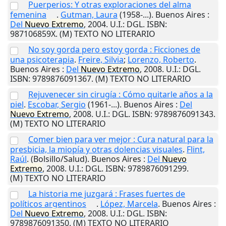
Puerperios: Y otras exploraciones del alma
femenina
.
Gutman, Laura
(1958-...).
Buenos Aires
:
Del
Nuevo
Extremo
,
2004
.
U.I.
: DGL. ISBN:
987106859X. (M) TEXTO NO LITERARIO
No soy gorda pero estoy gorda : Ficciones de
una psicoterapia
.
Freire, Silvia
;
Lorenzo, Roberto
.
Buenos Aires
:
Del
Nuevo
Extremo
,
2008
.
U.I.
: DGL.
ISBN: 9789876091367. (M) TEXTO NO LITERARIO
Rejuvenecer sin cirugía : Cómo quitarle años a la
piel
.
Escobar, Sergio
(1961-...).
Buenos Aires
:
Del
Nuevo
Extremo
,
2008
.
U.I.
: DGL. ISBN: 9789876091343.
(M) TEXTO NO LITERARIO
Comer bien para ver mejor : Cura natural para la
presbicia, la miopía y otras dolencias visuales
.
Flint,
Raúl
. (Bolsillo/Salud).
Buenos Aires
:
Del
Nuevo
Extremo
,
2008
.
U.I.
: DGL. ISBN: 9789876091299.
(M) TEXTO NO LITERARIO
La historia me juzgará : Frases fuertes de
políticos argentinos
.
López, Marcela
.
Buenos Aires
:
Del
Nuevo
Extremo
,
2008
.
U.I.
: DGL. ISBN:
9789876091350. (M) TEXTO NO LITERARIO