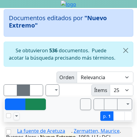
Documentos editados por
"Nuevo
Extremo"
Se obtuvieron
536
documentos.
Puede
acotar la búsqueda precisando más términos.
Orden
Ítems
p.
1
La fuente de Aretuza
.
Zermatten, Maurice
.
Buenos Aires
:
Nuevo
Extremo
,
1959
.
U.I.
: DGL.