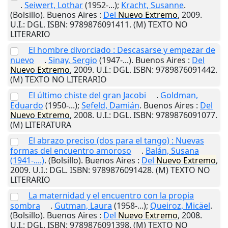
.
Seiwert, Lothar
(1952-...);
Kracht, Susanne
.
(Bolsillo).
Buenos Aires
:
Del
Nuevo
Extremo
,
2009
.
U.I.
: DGL. ISBN: 9789876091411. (M) TEXTO NO
LITERARIO
El hombre divorciado : Descasarse y empezar de
nuevo
.
Sinay, Sergio
(1947-...).
Buenos Aires
:
Del
Nuevo
Extremo
,
2009
.
U.I.
: DGL. ISBN: 9789876091442.
(M) TEXTO NO LITERARIO
El último chiste del gran Jacobi
.
Goldman,
Eduardo
(1950-...);
Sefeld, Damián
.
Buenos Aires
:
Del
Nuevo
Extremo
,
2008
.
U.I.
: DGL. ISBN: 9789876091077.
(M) LITERATURA
El abrazo preciso (dos para el tango) : Nuevas
formas del encuentro amoroso
.
Balán, Susana
(1941-....)
. (Bolsillo).
Buenos Aires
:
Del
Nuevo
Extremo
,
2009
.
U.I.
: DGL. ISBN: 9789876091428. (M) TEXTO NO
LITERARIO
La maternidad y el encuentro con la propia
sombra
.
Gutman, Laura
(1958-...);
Queiroz, Micäel
.
(Bolsillo).
Buenos Aires
:
Del
Nuevo
Extremo
,
2008
.
U.I.
: DGL. ISBN: 9789876091398. (M) TEXTO NO