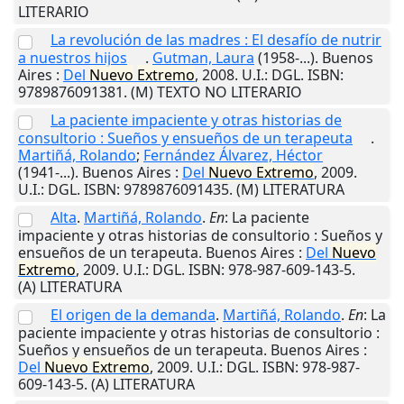
LITERARIO
La revolución de las madres : El desafío de nutrir
a nuestros hijos
.
Gutman, Laura
(1958-...).
Buenos
Aires
:
Del
Nuevo
Extremo
,
2008
.
U.I.
: DGL. ISBN:
9789876091381. (M) TEXTO NO LITERARIO
La paciente impaciente y otras historias de
consultorio : Sueños y ensueños de un terapeuta
.
Martiñá, Rolando
;
Fernández Álvarez, Héctor
(1941-...).
Buenos Aires
:
Del
Nuevo
Extremo
,
2009
.
U.I.
: DGL. ISBN: 9789876091435. (M) LITERATURA
Alta
.
Martiñá, Rolando
.
En
: La paciente
impaciente y otras historias de consultorio : Sueños y
ensueños de un terapeuta.
Buenos Aires
:
Del
Nuevo
Extremo
,
2009
.
U.I.
: DGL. ISBN: 978-987-609-143-5.
(A) LITERATURA
El origen de la demanda
.
Martiñá, Rolando
.
En
: La
paciente impaciente y otras historias de consultorio :
Sueños y ensueños de un terapeuta.
Buenos Aires
:
Del
Nuevo
Extremo
,
2009
.
U.I.
: DGL. ISBN: 978-987-
609-143-5. (A) LITERATURA