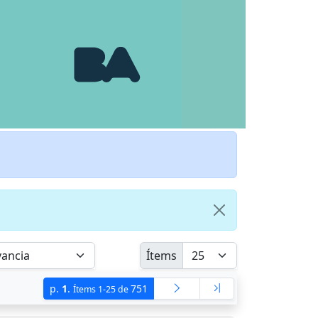
Ítems
p.
1
.
751
Ítems 1-25 de