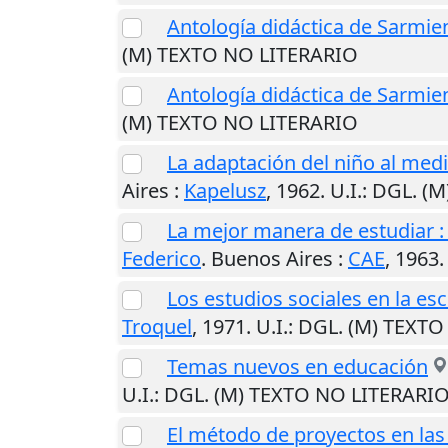
Antología didáctica de Sarmie
(M) TEXTO NO LITERARIO
Antología didáctica de Sarmie
(M) TEXTO NO LITERARIO
La adaptación del niño al medi
Aires
:
Kapelusz
,
1962
.
U.I.
: DGL. (
La mejor manera de estudiar : U
Federico
.
Buenos Aires
:
CAE
,
1963
Los estudios sociales en la es
Troquel
,
1971
.
U.I.
: DGL. (M) TEXT
Temas nuevos en educación
U.I.
: DGL. (M) TEXTO NO LITERARI
El método de proyectos en las