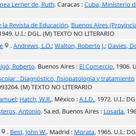
mea Lerner de, Ruth
.
Caracas
:
Cuba, Ministerio 
 la Revista de Educación
.
Buenos Aires (Provincia
1949
.
U.I.
: DGL. (M) TEXTO NO LITERARIO
te
.
Andrews, L.O.
;
Walton, Roberto J.
;
Davies, D
O
igó, Roberto
.
Buenos Aires
:
El Comercio
,
1906
.
U
colar : Diagnóstico, fisiopatología y tratamiento
5093264. (M) TEXTO NO LITERARIO
Samuel
;
Hatch, W.R.
.
México
:
A.I.D.
,
1972
.
U.I.
: DG
steros, Antonio
. 5a.ed.
Buenos Aires
:
Losada
,
19
.
Best, John W.
.
Madrid
:
Morata
,
1965
.
U.I.
: DG