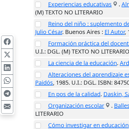
Experiencias educativas
.
Al
(M) TEXTO NO LITERARIO
Reino del niño : suplemento de
Julio César
.
Buenos Aires
:
El Autor
,
Formación práctica del docen
U.I.
: DGL. (M) TEXTO NO LITERARI
La ciencia de la educación
.
Ard
Alteraciones del aprendizaje es
Paidós
,
1985
.
U.I.
: DGL. ISBN: 847
En pos de la calidad
.
Daskin, 
Organización escolar
.
Balle
LITERARIO
Cómo investigar en educación