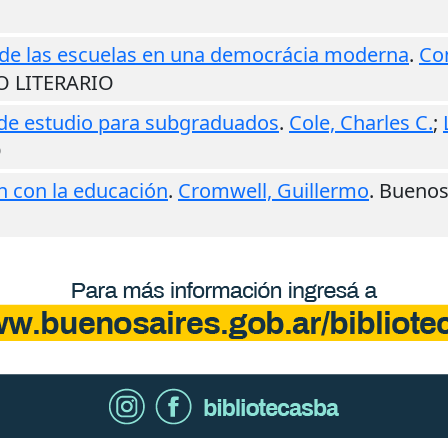
n de las escuelas en una democrácia moderna
.
Co
NO LITERARIO
 de estudio para subgraduados
.
Cole, Charles C.
;
O
ón con la educación
.
Cromwell, Guillermo
.
Buenos