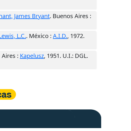
nant, James Bryant
.
Buenos Aires
:
Lewis, L.C.
.
México
:
A.I.D.
,
1972
.
 Aires
:
Kapelusz
,
1951
.
U.I.
: DGL.