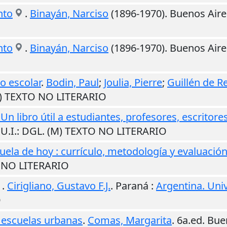
nto
.
Binayán, Narciso
(1896-1970).
Buenos Aire
nto
.
Binayán, Narciso
(1896-1970).
Buenos Aire
o escolar
.
Bodin, Paul
;
Joulia, Pierre
;
Guillén de Re
M) TEXTO NO LITERARIO
n libro útil a estudiantes, profesores, escritores
.
U.I.
: DGL. (M) TEXTO NO LITERARIO
cuela de hoy : currículo, metodología y evaluació
O NO LITERARIO
.
Cirigliano, Gustavo F.J.
.
Paraná
:
Argentina. Univ
O
 escuelas urbanas
.
Comas, Margarita
. 6a.ed.
Bue