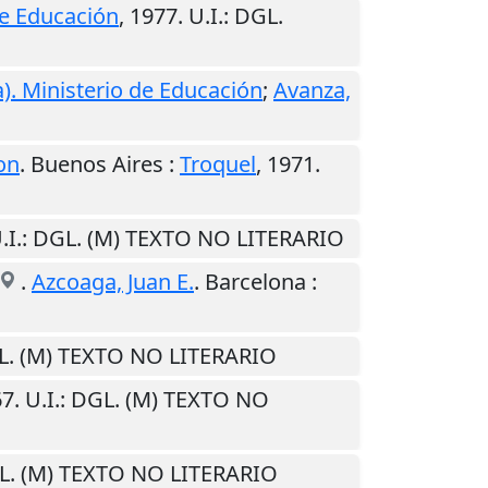
de Educación
,
1977
.
U.I.
: DGL.
). Ministerio de Educación
;
Avanza,
on
.
Buenos Aires
:
Troquel
,
1971
.
.I.
: DGL. (M) TEXTO NO LITERARIO
.
Azcoaga, Juan E.
.
Barcelona
:
L. (M) TEXTO NO LITERARIO
67
.
U.I.
: DGL. (M) TEXTO NO
L. (M) TEXTO NO LITERARIO