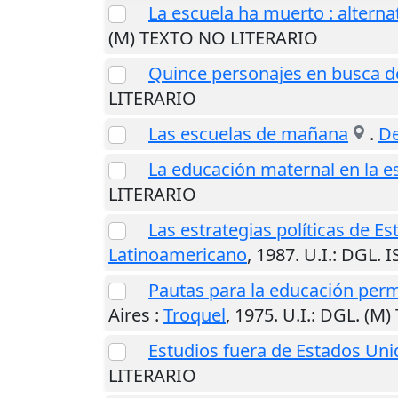
La escuela ha muerto : altern
(M) TEXTO NO LITERARIO
Quince personajes en busca d
LITERARIO
Las escuelas de mañana
.
De
La educación maternal en la e
LITERARIO
Las estrategias políticas de E
Latinoamericano
,
1987
.
U.I.
: DGL. 
Pautas para la educación per
Aires
:
Troquel
,
1975
.
U.I.
: DGL. (M
Estudios fuera de Estados Uni
LITERARIO