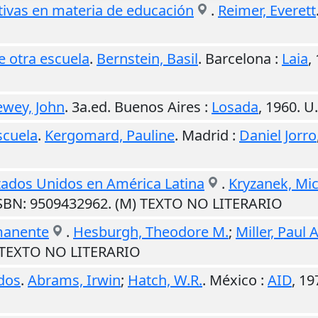
ativas en materia de educación
.
Reimer, Everett
e otra escuela
.
Bernstein, Basil
.
Barcelona
:
Laia
,
wey, John
. 3a.ed.
Buenos Aires
:
Losada
,
1960
.
U.
scuela
.
Kergomard, Pauline
.
Madrid
:
Daniel Jorro
stados Unidos en América Latina
.
Kryzanek, Mic
ISBN: 9509432962. (M) TEXTO NO LITERARIO
manente
.
Hesburgh, Theodore M.
;
Miller, Paul A
) TEXTO NO LITERARIO
dos
.
Abrams, Irwin
;
Hatch, W.R.
.
México
:
AID
,
19