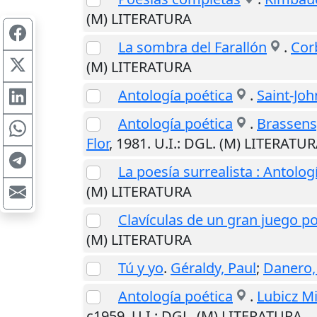
(M) LITERATURA
La sombra del Farallón
.
Cor
(M) LITERATURA
Antología poética
.
Saint-Joh
Antología poética
.
Brassens
Flor
,
1981
.
U.I.
: DGL. (M) LITERATU
La poesía surrealista : Antolog
(M) LITERATURA
Clavículas de un gran juego p
(M) LITERATURA
Tú y yo
.
Géraldy, Paul
;
Danero,
Antología poética
.
Lubicz Mi
c1959
.
U.I.
: DGL. (M) LITERATURA