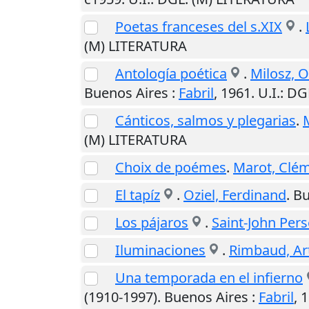
Poetas franceses del s.XIX
.
(M) LITERATURA
Antología poética
.
Milosz, 
Buenos Aires
:
Fabril
,
1961
.
U.I.
: DG
Cánticos, salmos y plegarias
.
(M) LITERATURA
Choix de poémes
.
Marot, Clé
El tapíz
.
Oziel, Ferdinand
.
Bu
Los pájaros
.
Saint-John Pers
Iluminaciones
.
Rimbaud, Ar
Una temporada en el infierno
(1910-1997).
Buenos Aires
:
Fabril
,
1