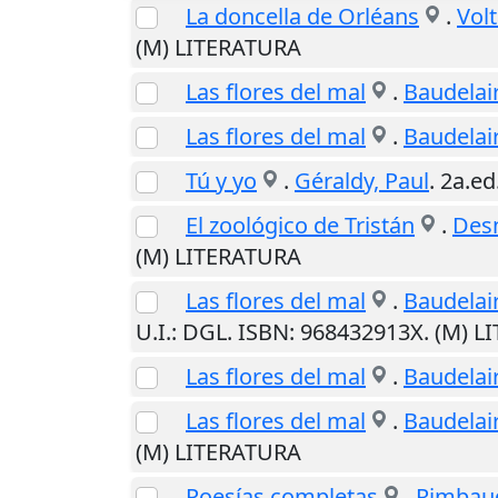
La doncella de Orléans
.
Volt
(M) LITERATURA
Las flores del mal
.
Baudelair
Las flores del mal
.
Baudelair
Tú y yo
.
Géraldy, Paul
. 2a.ed
El zoológico de Tristán
.
Desn
(M) LITERATURA
Las flores del mal
.
Baudelair
U.I.
: DGL. ISBN: 968432913X. (M) 
Las flores del mal
.
Baudelair
Las flores del mal
.
Baudelair
(M) LITERATURA
Poesías completas
.
Rimbaud