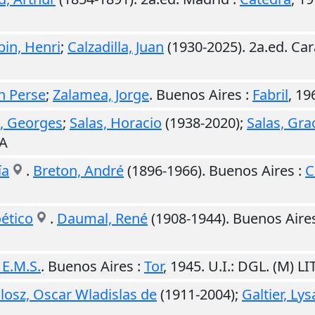
bin, Henri
;
Calzadilla, Juan
(1930-2025). 2a.ed.
Car
n Perse
;
Zalamea, Jorge
.
Buenos Aires
:
Fabril
,
19
, Georges
;
Salas, Horacio
(1938-2020);
Salas, Gra
RA
ía
.
Breton, André
(1896-1966).
Buenos Aires
:
C
oético
.
Daumal, René
(1908-1944).
Buenos Aire
 E.M.S.
.
Buenos Aires
:
Tor
,
1945
.
U.I.
: DGL. (M) L
losz, Oscar Wladislas de
(1911-2004);
Galtier, Ly