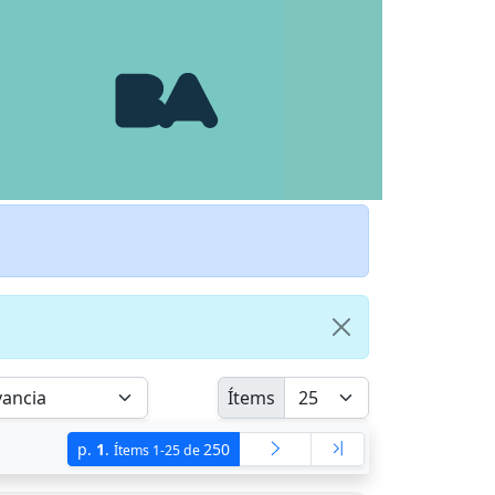
Ítems
p.
1
.
250
Ítems 1-25 de