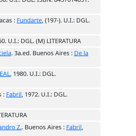
acas
:
Fundarte
,
(197-)
.
U.I.
: DGL.
60
.
U.I.
: DGL. (M) LITERATURA
ciela
. 3a.ed.
Buenos Aires
:
De la
EAL
,
1980
.
U.I.
: DGL.
s
:
Fabril
,
1972
.
U.I.
: DGL.
ITERATURA
sandro Z.
.
Buenos Aires
:
Fabril
,