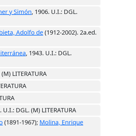
er y Simón
,
1906
.
U.I.
: DGL.
ieta, Adolfo de
(1912-2002). 2a.ed.
iterránea
,
1943
.
U.I.
: DGL.
. (M) LITERATURA
ITERATURA
ATURA
.
U.I.
: DGL. (M) LITERATURA
o
(1891-1967);
Molina, Enrique