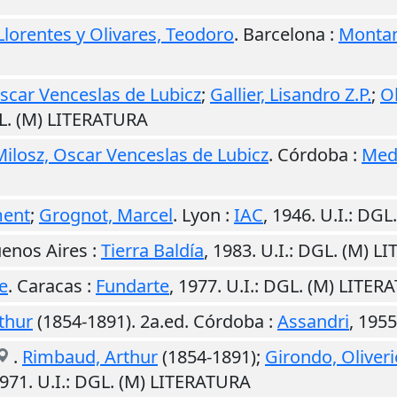
Llorentes y Olivares, Teodoro
.
Barcelona
:
Montan
Oscar Venceslas de Lubicz
;
Gallier, Lisandro Z.P.
;
Ob
L. (M) LITERATURA
Milosz, Oscar Venceslas de Lubicz
.
Córdoba
:
Med
ment
;
Grognot, Marcel
.
Lyon
:
IAC
,
1946
.
U.I.
: DGL
enos Aires
:
Tierra Baldía
,
1983
.
U.I.
: DGL. (M) L
e
.
Caracas
:
Fundarte
,
1977
.
U.I.
: DGL. (M) LITER
thur
(1854-1891). 2a.ed.
Córdoba
:
Assandri
,
1955
.
Rimbaud, Arthur
(1854-1891);
Girondo, Oliveri
971
.
U.I.
: DGL. (M) LITERATURA