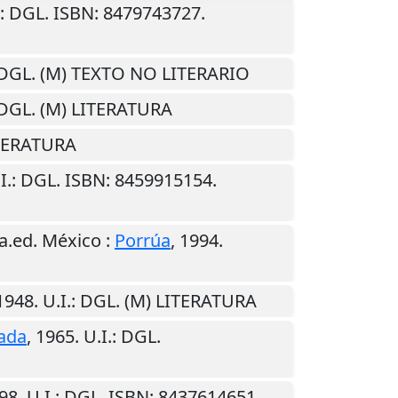
: DGL. ISBN: 8479743727.
 DGL. (M) TEXTO NO LITERARIO
 DGL. (M) LITERATURA
ITERATURA
I.
: DGL. ISBN: 8459915154.
3a.ed.
México
:
Porrúa
,
1994
.
1948
.
U.I.
: DGL. (M) LITERATURA
ada
,
1965
.
U.I.
: DGL.
98
.
U.I.
: DGL. ISBN: 8437614651.