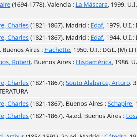
aire
(1694-1778).
Valencia
:
La Máscara
,
1999
.
U.I.
e, Charles
(1821-1867).
Madrid
:
Edaf
,
1979
.
U.I.
:
e, Charles
(1821-1867).
Madrid
:
Edaf
,
1944
.
U.I.
:
.
Buenos Aires
:
Hachette
,
1950
.
U.I.
: DGL. (M) L
os, Robert
.
Buenos Aires
:
Hispamérica
,
1986
.
U.
e, Charles
(1821-1867);
Souto Alabarce, Arturo
. 
LITERATURA
e, Charles
(1821-1867).
Buenos Aires
:
Schapire
,
e, Charles
(1821-1867). 4a.ed.
Buenos Aires
:
Los
, Arthur
(1854-1891). 2a.ed.
Madrid
:
Cátedra
,
19