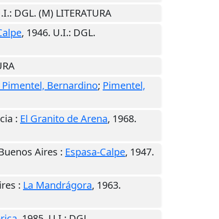
.I.
: DGL. (M) LITERATURA
Calpe
,
1946
.
U.I.
: DGL.
TURA
 Pimentel, Bernardino
;
Pimentel,
cia
:
El Granito de Arena
,
1968
.
Buenos Aires
:
Espasa-Calpe
,
1947
.
ires
:
La Mandrágora
,
1963
.
rica
,
1985
.
U.I.
: DGL.