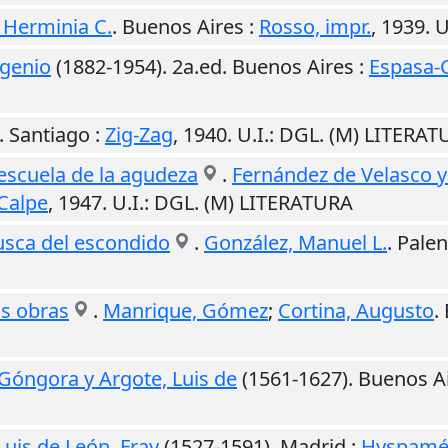
Herminia C.
.
Buenos Aires
:
Rosso, impr.
,
1939
.
U
ugenio
(1882-1954). 2a.ed.
Buenos Aires
:
Espasa-
.
Santiago
:
Zig-Zag
,
1940
.
U.I.
: DGL. (M) LITERA
l escuela de la agudeza
.
Fernández de Velasco y
Calpe
,
1947
.
U.I.
: DGL. (M) LITERATURA
busca del escondido
.
González, Manuel L.
.
Palen
as obras
.
Manrique, Gómez
;
Cortina, Augusto
.
Góngora y Argote, Luis de
(1561-1627).
Buenos A
Luis de León, Fray
(1527-1591).
Madrid
:
Hyspamé