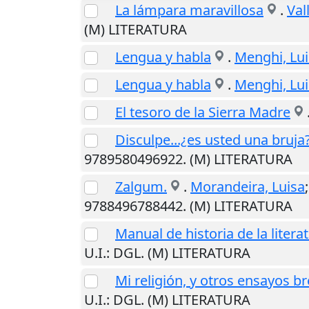
La lámpara maravillosa
.
Val
(M) LITERATURA
Lengua y habla
.
Menghi, Lui
Lengua y habla
.
Menghi, Lui
El tesoro de la Sierra Madre
Disculpe...¿es usted una bruja?
9789580496922. (M) LITERATURA
Zalgum.
.
Morandeira, Luisa
9788496788442. (M) LITERATURA
Manual de historia de la liter
U.I.
: DGL. (M) LITERATURA
Mi religión, y otros ensayos b
U.I.
: DGL. (M) LITERATURA