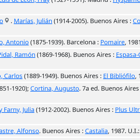
co
.
Marías, Julián
(1914-2005).
Buenos Aires
:
C
, Antonio
(1875-1939).
Barcelona
:
Pomaire
,
198
idal, Ramón
(1869-1968).
Buenos Aires
:
Espasa-
, Carlos
(1889-1949).
Buenos Aires
:
El Bibliófilo
,
851-1920);
Cortina, Augusto
. 7a ed.
Buenos Aires
y Farny, Julia
(1912-2002).
Buenos Aires
:
Plus Ult
astre, Alfonso
.
Buenos Aires
:
Castalia
,
1987
.
U.I.