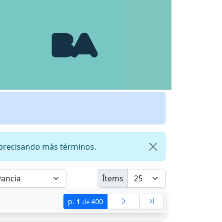
precisando más términos.
Ítems
p.
1
400
de