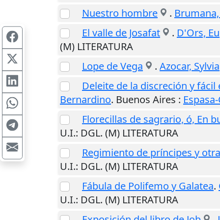
Nuestro hombre
.
Brumana, 
El valle de Josafat
.
D'Ors, E
(M) LITERATURA
Lope de Vega
.
Azocar, Sylvia
Deleite de la discreción y fáci
Bernardino
.
Buenos Aires
:
Espasa-
Florecillas de sagrario, ó, En 
U.I.
: DGL. (M) LITERATURA
Regimiento de príncipes y otr
U.I.
: DGL. (M) LITERATURA
Fábula de Polifemo y Galatea
.
U.I.
: DGL. (M) LITERATURA
Exposición del libro de Job
.