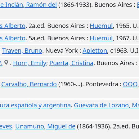
le Inclán, Ramón del
(1866-1933).
Buenos Aires
:
s Alberto
. 2a.ed.
Buenos Aires
:
Huemul
,
1965
.
U.
s Alberto
. 5a.ed.
Buenos Aires
:
Huemul
,
1967
.
U.
.
Traven, Bruno
.
Nueva York
:
Apletton
,
c1963
.
U.I
.
.
Horn, Emily
;
Puerta, Cristina
.
Buenos Aires
:
;
Carvalho, Bernardo
(1960-...).
Pontevedra
:
OQO
atura española y argentina
.
Guevara de Lozano, Ma
reves
.
Unamuno, Miguel de
(1864-1936). 2a.ed.
Bu