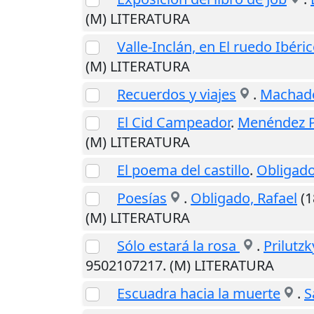
(M) LITERATURA
Valle-Inclán, en El ruedo Ibéri
(M) LITERATURA
Recuerdos y viajes
.
Machado
El Cid Campeador
.
Menéndez P
(M) LITERATURA
El poema del castillo
.
Obligado
Poesías
.
Obligado, Rafael
(1
(M) LITERATURA
Sólo estará la rosa
.
Prilutzk
9502107217. (M) LITERATURA
Escuadra hacia la muerte
.
S