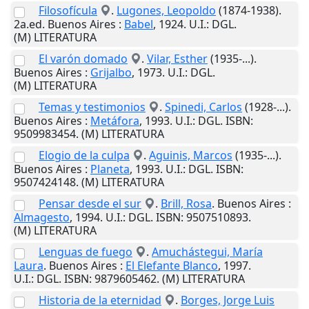
Filosofícula
.
Lugones, Leopoldo
(1874-1938).
2a.ed.
Buenos Aires
:
Babel
,
1924
.
U.I.
: DGL.
(M) LITERATURA
El varón domado
.
Vilar, Esther
(1935-...).
Buenos Aires
:
Grijalbo
,
1973
.
U.I.
: DGL.
(M) LITERATURA
Temas y testimonios
.
Spinedi, Carlos
(1928-...).
Buenos Aires
:
Metáfora
,
1993
.
U.I.
: DGL. ISBN:
9509983454. (M) LITERATURA
Elogio de la culpa
.
Aguinis, Marcos
(1935-...).
Buenos Aires
:
Planeta
,
1993
.
U.I.
: DGL. ISBN:
9507424148. (M) LITERATURA
Pensar desde el sur
.
Brill, Rosa
.
Buenos Aires
:
Almagesto
,
1994
.
U.I.
: DGL. ISBN: 9507510893.
(M) LITERATURA
Lenguas de fuego
.
Amuchástegui, María
Laura
.
Buenos Aires
:
El Elefante Blanco
,
1997
.
U.I.
: DGL. ISBN: 9879605462. (M) LITERATURA
Historia de la eternidad
.
Borges, Jorge Luis