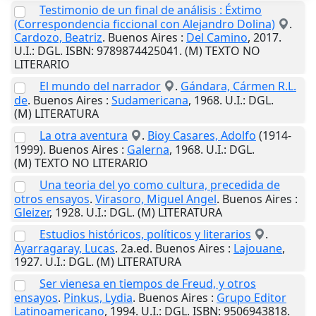
Testimonio de un final de análisis : Éxtimo
(Correspondencia ficcional con Alejandro Dolina)
.
Cardozo, Beatriz
.
Buenos Aires
:
Del Camino
,
2017
.
U.I.
: DGL. ISBN: 9789874425041. (M) TEXTO NO
LITERARIO
El mundo del narrador
.
Gándara, Cármen R.L.
de
.
Buenos Aires
:
Sudamericana
,
1968
.
U.I.
: DGL.
(M) LITERATURA
La otra aventura
.
Bioy Casares, Adolfo
(1914-
1999).
Buenos Aires
:
Galerna
,
1968
.
U.I.
: DGL.
(M) TEXTO NO LITERARIO
Una teoria del yo como cultura, precedida de
otros ensayos
.
Virasoro, Miguel Angel
.
Buenos Aires
:
Gleizer
,
1928
.
U.I.
: DGL. (M) LITERATURA
Estudios históricos, políticos y literarios
.
Ayarragaray, Lucas
. 2a.ed.
Buenos Aires
:
Lajouane
,
1927
.
U.I.
: DGL. (M) LITERATURA
Ser vienesa en tiempos de Freud, y otros
ensayos
.
Pinkus, Lydia
.
Buenos Aires
:
Grupo Editor
Latinoamericano
,
1994
.
U.I.
: DGL. ISBN: 9506943818.