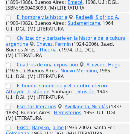
(1899-1986).
Buenos Aires
:
Emecé
,
1998
.
U.I.
: DGL.
ISBN: 9500403099. (M) LITERATURA
El hombre y la historia
.
Radaelli, Sigfrido A.
(1909-1982).
Buenos Aires
:
Sudamericana
,
1964
.
U.I.
: DGL. (M) LITERATURA
Civilización y barbarie en la historia de la cultura
argentina
.
Chávez, Fermín
(1924-2006). 3a.ed.
Buenos Aires
:
Theoria
,
c1974
.
U.I.
: DGL.
(M) LITERATURA
Cuadros de una exposición
.
Acevedo, Hugo
(1925-...).
Buenos Aires
:
Nuevo Meridion
,
1985
.
U.I.
: DGL. (M) LITERATURA
El hombre moderno y el hombre eterno
.
Athayde, Tristán de
.
Santiago
:
Difusión
,
1943
.
U.I.
: DGL. (M) LITERATURA
Escritos literarios
.
Avellaneda, Nicolás
(1837-
1885).
Buenos Aires
:
Hemisferios
,
1953
.
U.I.
: DGL.
(M) LITERATURA
Existir
.
Barylko, Jaime
(1936-2002).
Santa Fe
:
Colmegna
,
1966
.
U.I.
: DGL. (M) LITERATURA