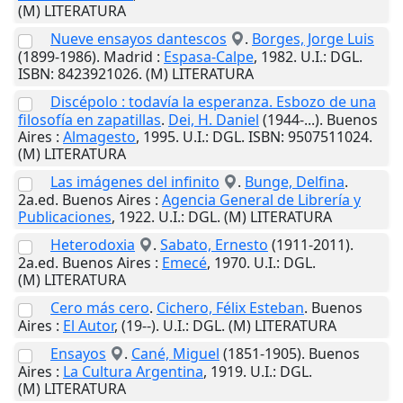
(M) LITERATURA
Nueve ensayos dantescos
.
Borges, Jorge Luis
(1899-1986).
Madrid
:
Espasa-Calpe
,
1982
.
U.I.
: DGL.
ISBN: 8423921026. (M) LITERATURA
Discépolo : todavía la esperanza. Esbozo de una
filosofía en zapatillas
.
Dei, H. Daniel
(1944-...).
Buenos
Aires
:
Almagesto
,
1995
.
U.I.
: DGL. ISBN: 9507511024.
(M) LITERATURA
Las imágenes del infinito
.
Bunge, Delfina
.
2a.ed.
Buenos Aires
:
Agencia General de Librería y
Publicaciones
,
1922
.
U.I.
: DGL. (M) LITERATURA
Heterodoxia
.
Sabato, Ernesto
(1911-2011).
2a.ed.
Buenos Aires
:
Emecé
,
1970
.
U.I.
: DGL.
(M) LITERATURA
Cero más cero
.
Cichero, Félix Esteban
.
Buenos
Aires
:
El Autor
,
(19--)
.
U.I.
: DGL. (M) LITERATURA
Ensayos
.
Cané, Miguel
(1851-1905).
Buenos
Aires
:
La Cultura Argentina
,
1919
.
U.I.
: DGL.
(M) LITERATURA