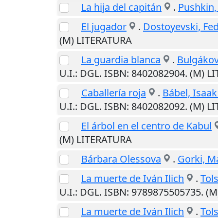
La hija del capitán
.
Pushkin,
El jugador
.
Dostoyevski, Fed
(M) LITERATURA
La guardia blanca
.
Bulgákov,
U.I.
: DGL. ISBN: 8402082904. (M) 
Caballería roja
.
Bábel, Isaa
U.I.
: DGL. ISBN: 8402082092. (M) 
El árbol en el centro de Kabul
(M) LITERATURA
Bárbara Olessova
.
Gorki, 
La muerte de Iván Ilich
.
Tols
U.I.
: DGL. ISBN: 9789875505735. (
La muerte de Iván Ilich
.
Tols