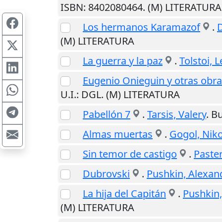
ISBN: 8402080464. (M) LITERATURA
Los hermanos Karamazof
.
D
(M) LITERATURA
La guerra y la paz
.
Tolstoi, 
Eugenio Onieguin y otras obr
U.I.
: DGL. (M) LITERATURA
Pabellón 7
.
Tarsis, Valery
.
Bu
Almas muertas
.
Gogol, Niko
Sin temor de castigo
.
Paster
Dubrovski
.
Pushkin, Alexan
La hija del Capitán
.
Pushkin,
(M) LITERATURA