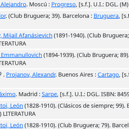
 Alejandro
.
Moscú
:
Progreso
,
[s.f.]
.
U.I.
: DGL. (M
or
. (Club Bruguera; 39).
Barcelona
:
Bruguera
,
[s.
 Mijail Afanásievich
(1891-1940). (Club Bruguera;
LITERATURA
k Emmanuílovich
(1894-1939). (Club Bruguera; 89)
LITERATURA
.
Projanov, Alexandr
.
Buenos Aires
:
Cartago
,
[s.
Máximo
.
Madrid
:
Sarpe
,
[s.f.]
.
U.I.
: DGL. ISBN: 84
toi, León
(1828-1910). (Clásicos de siempre; 99).
M) LITERATURA
toi, León
(1828-1910). (Club Bruguera; 79).
Barce