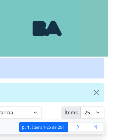
Ítems
p.
1
.
291
Ítems 1-25 de