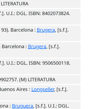
) LITERATURA
f.]
.
U.I.
: DGL. ISBN: 8402073824.
 93).
Barcelona
:
Brugera
,
[s.f.]
.
.
Barcelona
:
Brugera
,
[s.f.]
.
f.]
.
U.I.
: DGL. ISBN: 9506500118.
59902757. (M) LITERATURA
Buenos Aires
:
Longseller
,
[s.f.]
.
lona
:
Bruguera
,
[s.f.]
.
U.I.
: DGL.