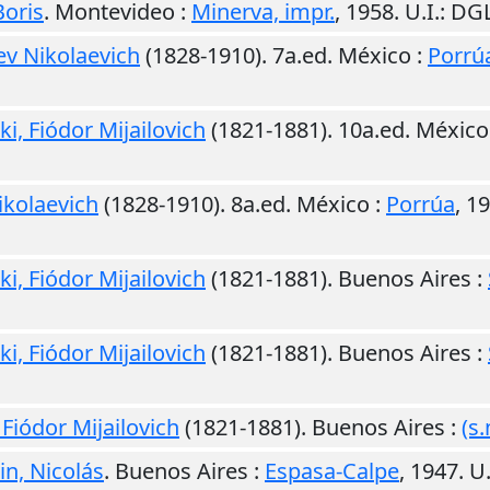
Boris
.
Montevideo
:
Minerva, impr.
,
1958
.
U.I.
: DG
Lev Nikolaevich
(1828-1910). 7a.ed.
México
:
Porrú
i, Fiódor Mijailovich
(1821-1881). 10a.ed.
México
Nikolaevich
(1828-1910). 8a.ed.
México
:
Porrúa
,
19
i, Fiódor Mijailovich
(1821-1881).
Buenos Aires
:
i, Fiódor Mijailovich
(1821-1881).
Buenos Aires
:
 Fiódor Mijailovich
(1821-1881).
Buenos Aires
:
(s.
in, Nicolás
.
Buenos Aires
:
Espasa-Calpe
,
1947
.
U.