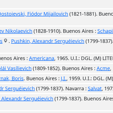
ostoievski, Fiódor Mijailovich
(1821-1881).
Bueno
Lev Nikolaevich
(1828-1910).
Buenos Aires
:
Schapi
as
.
Pushkin, Alexandr Serguéievich
(1799-1837)
enos Aires
:
Americana
,
1965
.
U.I.
: DGL. (M) LI
lái Vasílievich
(1809-1852).
Buenos Aires
:
Acme
,
nak, Boris
.
Buenos Aires
:
J.I.
,
1959
.
U.I.
: DGL. (
dr Serguéievich
(1799-1837).
Navarra
:
Salvat
,
197
 Alexandr Serguéievich
(1799-1837).
Buenos Aire