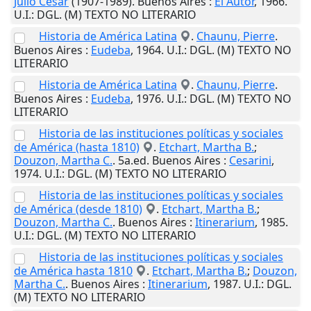
Julio César
(1907-1989).
Buenos Aires
:
El Autor
,
1966
.
U.I.
: DGL. (M) TEXTO NO LITERARIO
Historia de América Latina
.
Chaunu, Pierre
.
Buenos Aires
:
Eudeba
,
1964
.
U.I.
: DGL. (M) TEXTO NO
LITERARIO
Historia de América Latina
.
Chaunu, Pierre
.
Buenos Aires
:
Eudeba
,
1976
.
U.I.
: DGL. (M) TEXTO NO
LITERARIO
Historia de las instituciones políticas y sociales
de América (hasta 1810)
.
Etchart, Martha B.
;
Douzon, Martha C.
. 5a.ed.
Buenos Aires
:
Cesarini
,
1974
.
U.I.
: DGL. (M) TEXTO NO LITERARIO
Historia de las instituciones políticas y sociales
de América (desde 1810)
.
Etchart, Martha B.
;
Douzon, Martha C.
.
Buenos Aires
:
Itinerarium
,
1985
.
U.I.
: DGL. (M) TEXTO NO LITERARIO
Historia de las instituciones políticas y sociales
de América hasta 1810
.
Etchart, Martha B.
;
Douzon,
Martha C.
.
Buenos Aires
:
Itinerarium
,
1987
.
U.I.
: DGL.
(M) TEXTO NO LITERARIO