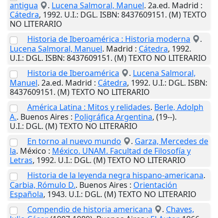
antigua
.
Lucena Salmoral, Manuel
. 2a.ed.
Madrid
:
Cátedra
,
1992
.
U.I.
: DGL. ISBN: 8437609151. (M) TEXTO
NO LITERARIO
Historia de Iberoamérica : Historia moderna
.
Lucena Salmoral, Manuel
.
Madrid
:
Cátedra
,
1992
.
U.I.
: DGL. ISBN: 8437609151. (M) TEXTO NO LITERARIO
Historia de Iberoamérica
.
Lucena Salmoral,
Manuel
. 2a.ed.
Madrid
:
Cátedra
,
1992
.
U.I.
: DGL. ISBN:
8437609151. (M) TEXTO NO LITERARIO
América Latina : Mitos y relidades
.
Berle, Adolph
A.
.
Buenos Aires
:
Poligráfica Argentina
,
(19--)
.
U.I.
: DGL. (M) TEXTO NO LITERARIO
En torno al nuevo mundo
.
Garza, Mercedes de
la
.
México
:
México. UNAM. Facultad de Filosofía y
Letras
,
1992
.
U.I.
: DGL. (M) TEXTO NO LITERARIO
Historia de la leyenda negra hispano-americana
.
Carbia, Rómulo D.
.
Buenos Aires
:
Orientación
Española
,
1943
.
U.I.
: DGL. (M) TEXTO NO LITERARIO
Compendio de historia americana
.
Chaves,