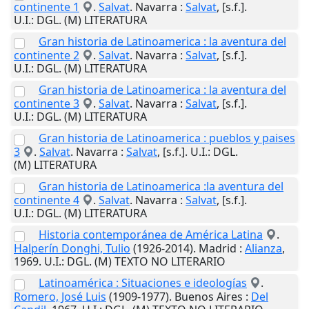
continente 1
.
Salvat
.
Navarra
:
Salvat
,
[s.f.]
.
U.I.
: DGL. (M) LITERATURA
Gran historia de Latinoamerica : la aventura del
continente 2
.
Salvat
.
Navarra
:
Salvat
,
[s.f.]
.
U.I.
: DGL. (M) LITERATURA
Gran historia de Latinoamerica : la aventura del
continente 3
.
Salvat
.
Navarra
:
Salvat
,
[s.f.]
.
U.I.
: DGL. (M) LITERATURA
Gran historia de Latinoamerica : pueblos y paises
3
.
Salvat
.
Navarra
:
Salvat
,
[s.f.]
.
U.I.
: DGL.
(M) LITERATURA
Gran historia de Latinoamerica :la aventura del
continente 4
.
Salvat
.
Navarra
:
Salvat
,
[s.f.]
.
U.I.
: DGL. (M) LITERATURA
Historia contemporánea de América Latina
.
Halperín Donghi, Tulio
(1926-2014).
Madrid
:
Alianza
,
1969
.
U.I.
: DGL. (M) TEXTO NO LITERARIO
Latinoamérica : Situaciones e ideologías
.
Romero, José Luis
(1909-1977).
Buenos Aires
:
Del