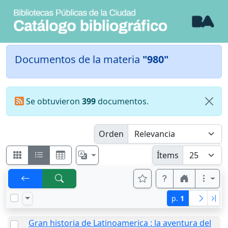
Documentos de la materia
"980"
Se obtuvieron
399
documentos.
Orden
Ítems
p.
1
Gran historia de Latinoamerica : la aventura del