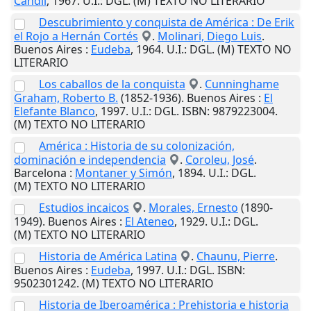
Candil
,
1967
.
U.I.
: DGL. (M) TEXTO NO LITERARIO
Descubrimiento y conquista de América : De Erik
el Rojo a Hernán Cortés
.
Molinari, Diego Luis
.
Buenos Aires
:
Eudeba
,
1964
.
U.I.
: DGL. (M) TEXTO NO
LITERARIO
Los caballos de la conquista
.
Cunninghame
Graham, Roberto B.
(1852-1936).
Buenos Aires
:
El
Elefante Blanco
,
1997
.
U.I.
: DGL. ISBN: 9879223004.
(M) TEXTO NO LITERARIO
América : Historia de su colonización,
dominación e independencia
.
Coroleu, José
.
Barcelona
:
Montaner y Simón
,
1894
.
U.I.
: DGL.
(M) TEXTO NO LITERARIO
Estudios incaicos
.
Morales, Ernesto
(1890-
1949).
Buenos Aires
:
El Ateneo
,
1929
.
U.I.
: DGL.
(M) TEXTO NO LITERARIO
Historia de América Latina
.
Chaunu, Pierre
.
Buenos Aires
:
Eudeba
,
1997
.
U.I.
: DGL. ISBN:
9502301242. (M) TEXTO NO LITERARIO
Historia de Iberoamérica : Prehistoria e historia