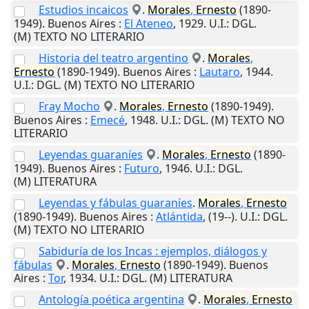
Estudios incaicos
.
Morales
,
Ernesto
(1890-
1949).
Buenos Aires
:
El Ateneo
,
1929
.
U.I.
: DGL.
(M) TEXTO NO LITERARIO
Historia del teatro argentino
.
Morales
,
Ernesto
(1890-1949).
Buenos Aires
:
Lautaro
,
1944
.
U.I.
: DGL. (M) TEXTO NO LITERARIO
Fray Mocho
.
Morales
,
Ernesto
(1890-1949).
Buenos Aires
:
Emecé
,
1948
.
U.I.
: DGL. (M) TEXTO NO
LITERARIO
Leyendas guaraníes
.
Morales
,
Ernesto
(1890-
1949).
Buenos Aires
:
Futuro
,
1946
.
U.I.
: DGL.
(M) LITERATURA
Leyendas y fábulas guaraníes
.
Morales
,
Ernesto
(1890-1949).
Buenos Aires
:
Atlántida
,
(19--)
.
U.I.
: DGL.
(M) TEXTO NO LITERARIO
Sabiduría de los Incas : ejemplos, diálogos y
fábulas
.
Morales
,
Ernesto
(1890-1949).
Buenos
Aires
:
Tor
,
1934
.
U.I.
: DGL. (M) LITERATURA
Antología poética argentina
.
Morales
,
Ernesto