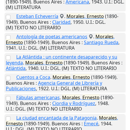
(1890-1949).
Buenos Aires
:
Americana
,
1943
.
U.I.
: DGL.
(M) LITERATURA
Esteban Echeverría
.
Morales
,
Ernesto
(1890-
1949).
Buenos Aires
:
Claridad
,
1950
.
U.I.
: DGL.
(M) TEXTO NO LITERARIO
Antología de poetas americanos
.
Morales
,
Ernesto
(1890-1949).
Buenos Aires
:
Santiago Rueda
,
1941
.
U.I.
: DGL. (M) LITERATURA
La Atlántida : un continente desaparecido y su
leyenda
.
Morales
,
Ernesto
(1890-1949).
Buenos Aires
:
Atlántida
,
1940
.
U.I.
: DGL. (M) TEXTO NO LITERARIO
Cuentos a Coca
.
Morales
,
Ernesto
(1890-1949).
Buenos Aires
:
Agencia General de Librería y
Publicaciones
,
1922
.
U.I.
: DGL. (M) LITERATURA
Fábulas americanas
.
Morales
,
Ernesto
(1890-
1949).
Buenos Aires
:
Ciordia y Rodríguez
,
1948
.
U.I.
: DGL. (M) TEXTO NO LITERARIO
La ciudad encantada de la Patagonia
.
Morales
,
Ernesto
(1890-1949).
Buenos Aires
:
Emecé
,
1944
.
U.I.
: DGL. (M) TEXTO NO LITERARIO