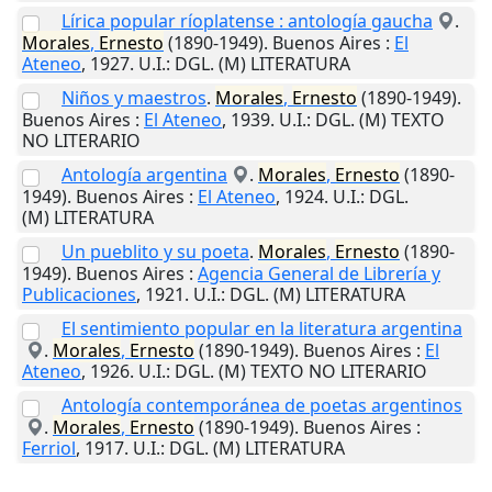
Lírica popular ríoplatense : antología gaucha
.
Morales
,
Ernesto
(1890-1949).
Buenos Aires
:
El
Ateneo
,
1927
.
U.I.
: DGL. (M) LITERATURA
Niños y maestros
.
Morales
,
Ernesto
(1890-1949).
Buenos Aires
:
El Ateneo
,
1939
.
U.I.
: DGL. (M) TEXTO
NO LITERARIO
Antología argentina
.
Morales
,
Ernesto
(1890-
1949).
Buenos Aires
:
El Ateneo
,
1924
.
U.I.
: DGL.
(M) LITERATURA
Un pueblito y su poeta
.
Morales
,
Ernesto
(1890-
1949).
Buenos Aires
:
Agencia General de Librería y
Publicaciones
,
1921
.
U.I.
: DGL. (M) LITERATURA
El sentimiento popular en la literatura argentina
.
Morales
,
Ernesto
(1890-1949).
Buenos Aires
:
El
Ateneo
,
1926
.
U.I.
: DGL. (M) TEXTO NO LITERARIO
Antología contemporánea de poetas argentinos
.
Morales
,
Ernesto
(1890-1949).
Buenos Aires
:
Ferriol
,
1917
.
U.I.
: DGL. (M) LITERATURA