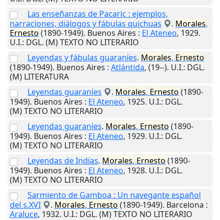
Las enseñanzas de Pacaric : ejemplos,
narraciones, diálogos y fábulas quichuas
.
Morales
,
Ernesto
(1890-1949).
Buenos Aires
:
El Ateneo
,
1929
.
U.I.
: DGL. (M) TEXTO NO LITERARIO
Leyendas y fábulas guaraníes
.
Morales
,
Ernesto
(1890-1949).
Buenos Aires
:
Atlántida
,
(19--)
.
U.I.
: DGL.
(M) LITERATURA
Leyendas guaraníes
.
Morales
,
Ernesto
(1890-
1949).
Buenos Aires
:
El Ateneo
,
1925
.
U.I.
: DGL.
(M) TEXTO NO LITERARIO
Leyendas guaraníes
.
Morales
,
Ernesto
(1890-
1949).
Buenos Aires
:
El Ateneo
,
1929
.
U.I.
: DGL.
(M) TEXTO NO LITERARIO
Leyendas de Indias
.
Morales
,
Ernesto
(1890-
1949).
Buenos Aires
:
El Ateneo
,
1928
.
U.I.
: DGL.
(M) TEXTO NO LITERARIO
Sarmiento de Gamboa : Un navegante español
del s.XVI
.
Morales
,
Ernesto
(1890-1949).
Barcelona
:
Araluce
,
1932
.
U.I.
: DGL. (M) TEXTO NO LITERARIO