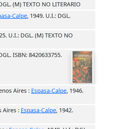
 DGL. (M) TEXTO NO LITERARIO
pasa-Calpe
,
1949
.
U.I.
: DGL.
25
.
U.I.
: DGL. (M) TEXTO NO
 DGL. ISBN: 8420633755.
enos Aires
:
Espasa-Calpe
,
1946
.
 Aires
:
Espasa-Calpe
,
1942
.