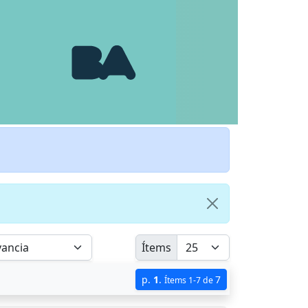
Ítems
p.
1
.
7
Ítems 1-7 de