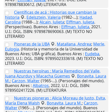
9789878830612. (M) LITERATURA
Científicas de acá : Historias que cambian la
historia
.
Edelsztein, Valeria
(1982-...);
Hadad,
Carolina
(1988-...);
Alcain, Julieta
;
Elffman, Julieta
.
(Perspectivas).
Buenos Aires
:
Elffman, Julieta
,
2021
.
U.I.
: DGL. ISBN: 9789878690063. (M) TEXTO NO
LITERARIO
Pioneras de la UBA
.
Matallana, Andrea
;
Merle,
Eulogia
. (Historia y memoria de la Universidad de
Buenos Aires; UBA gráfica).
Buenos Aires
:
Eudeba
,
2023
.
U.I.
: DGL. ISBN: 9789502333618. (M) TEXTO NO
LITERARIO
Nuestras heroínas : María Remedios del Valle,
Juana Azurduy y Macacha Güemes
.
Bonavita, Laura
M.
;
Carzon, Walter
(1965-...). (Personajes del mundo).
Buenos Aires
:
Albatros
,
2022
.
U.I.
: DGL. ISBN:
9789502417226. (M) LITERATURA
Nuestras pioneras : Alicia Moreau de Justo, Evita,
María Elena Walsh
.
Bonavita, Laura M.
;
Carzon,
Walter
(1965-...). (Personajes del mundo).
Buenos