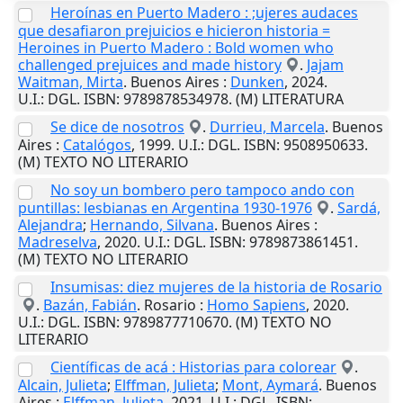
Heroínas en Puerto Madero : ;ujeres audaces
que desafiaron prejuicios e hicieron historia =
Heroines in Puerto Madero : Bold women who
challenged prejuices and made history
.
Jajam
Waitman, Mirta
.
Buenos Aires
:
Dunken
,
2024
.
U.I.
: DGL. ISBN: 9789878534978. (M) LITERATURA
Se dice de nosotros
.
Durrieu, Marcela
.
Buenos
Aires
:
Catalógos
,
1999
.
U.I.
: DGL. ISBN: 9508950633.
(M) TEXTO NO LITERARIO
No soy un bombero pero tampoco ando con
puntillas: lesbianas en Argentina 1930-1976
.
Sardá,
Alejandra
;
Hernando, Silvana
.
Buenos Aires
:
Madreselva
,
2020
.
U.I.
: DGL. ISBN: 9789873861451.
(M) TEXTO NO LITERARIO
Insumisas: diez mujeres de la historia de Rosario
.
Bazán, Fabián
.
Rosario
:
Homo Sapiens
,
2020
.
U.I.
: DGL. ISBN: 9789877710670. (M) TEXTO NO
LITERARIO
Científicas de acá : Historias para colorear
.
Alcain, Julieta
;
Elffman, Julieta
;
Mont, Aymará
.
Buenos
Aires
:
Elffman, Julieta
,
2021
.
U.I.
: DGL. ISBN: