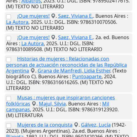
Aires
:
Albatros
,
2023
.
U.I.
: DGL. ISBN: 9789502417615.
(M) TEXTO NO LITERARIO
¡Que mujeres!
.
Saez, Viviana E.
.
Buenos Aires
:
La Autora
,
2025
.
U.I.
: DGL. ISBN: 9786310070506.
(M) TEXTO NO LITERARIO
¡Que mujeres!
.
Saez, Viviana E.
. 2a. ed.
Buenos
Aires
:
La Autora
,
2025
.
U.I.
: DGL. ISBN:
9786310089508. (M) TEXTO NO LITERARIO
Historias de mujeres : Relacionadas con
personas de actuación reconocidas de las República
Argentina
.
Grana de Manfredi, Lidia Esther
. (Texto
biográfico C).
Buenos Aires
:
Puntoaparte
,
2024
.
U.I.
: DGL. ISBN: 9786316616265. (M) TEXTO NO
LITERARIO
Musas : mujeres que inspiraron canciones
folklóricas
.
Majul, Silvia
.
Buenos Aires
:
Mil
campanas
,
2025
.
U.I.
: DGL. ISBN: 9786319123920.
(M) LITERATURA
Mujeres de la conquista
.
Gálvez, Lucía
(1942-
2023). (Mujeres Argentinas). 2a.ed.
Buenos Aires
:
Planeta
,
1992
.
U.I.
: DGL. ISBN: 9507420266. (M) TEXTO