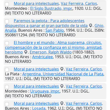
Moral para intelectuales
.
Vaz Ferreira, Carlos
.
Montevideo
:
El Siglo Ilustrado, impr.
,
1920
.
U.I.
: DGL.
(M) TEXTO NO LITERARIO
Paremos la pelota : Para adolescentes
dispuestos a ganar el gran partido de la vida
.
Ghio,
Analía
.
Buenos Aires
:
San Pablo
,
1994
.
U.I.
: DGL. ISBN:
9508611294. (M) TEXTO NO LITERARIO
El hombre y el mundo : Alma suprema, círculos.
compensación de la confianza en sí mismo, amistad,
heroísmo
.
Emerson, Ralph Waldo
(1803-1882).
Buenos Aires
:
Américalee
,
1953
.
U.I.
: DGL. (M) TEXTO
NO LITERARIO
Moral para intelectuales
.
Vaz Ferreira, Carlos
.
La Plata
:
Argentina. Universidad Nacional de La Plata
,
1957
.
U.I.
: DGL. (M) TEXTO NO LITERARIO
Moral para intelectuales
.
Vaz Ferreira, Carlos
.
Montevideo
:
Uruguaya, impr.
,
1957
.
U.I.
: DGL.
(M) TEXTO NO LITERARIO
Moral para intelectuales
.
Vaz Ferreira, Carlos
.
Buenos Aires
:
Losada
,
1962
.
U.I.
: DGL. (M) TEXTO NO