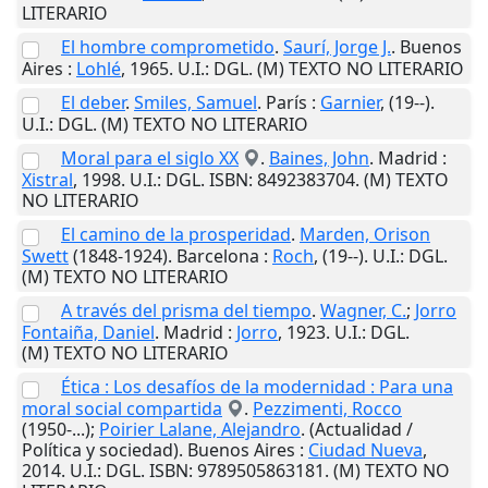
LITERARIO
El hombre comprometido
.
Saurí, Jorge J.
.
Buenos
Aires
:
Lohlé
,
1965
.
U.I.
: DGL. (M) TEXTO NO LITERARIO
El deber
.
Smiles, Samuel
.
París
:
Garnier
,
(19--)
.
U.I.
: DGL. (M) TEXTO NO LITERARIO
Moral para el siglo XX
.
Baines, John
.
Madrid
:
Xistral
,
1998
.
U.I.
: DGL. ISBN: 8492383704. (M) TEXTO
NO LITERARIO
El camino de la prosperidad
.
Marden, Orison
Swett
(1848-1924).
Barcelona
:
Roch
,
(19--)
.
U.I.
: DGL.
(M) TEXTO NO LITERARIO
A través del prisma del tiempo
.
Wagner, C.
;
Jorro
Fontaiña, Daniel
.
Madrid
:
Jorro
,
1923
.
U.I.
: DGL.
(M) TEXTO NO LITERARIO
Ética : Los desafíos de la modernidad : Para una
moral social compartida
.
Pezzimenti, Rocco
(1950-...);
Poirier Lalane, Alejandro
. (Actualidad /
Política y sociedad).
Buenos Aires
:
Ciudad Nueva
,
2014
.
U.I.
: DGL. ISBN: 9789505863181. (M) TEXTO NO