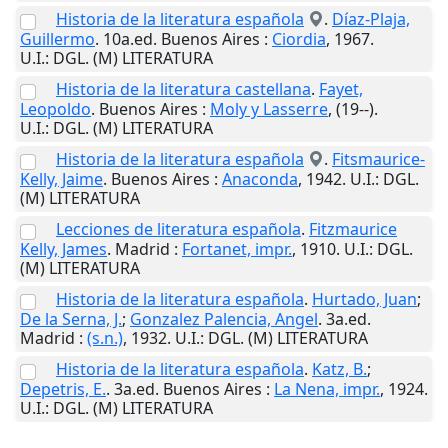
Historia de la literatura española
.
Díaz-Plaja,
Guillermo
. 10a.ed.
Buenos Aires
:
Ciordia
,
1967
.
U.I.
: DGL. (M) LITERATURA
Historia de la literatura castellana
.
Fayet,
Leopoldo
.
Buenos Aires
:
Moly y Lasserre
,
(19--)
.
U.I.
: DGL. (M) LITERATURA
Historia de la literatura española
.
Fitsmaurice-
Kelly, Jaime
.
Buenos Aires
:
Anaconda
,
1942
.
U.I.
: DGL.
(M) LITERATURA
Lecciones de literatura española
.
Fitzmaurice
Kelly, James
.
Madrid
:
Fortanet, impr.
,
1910
.
U.I.
: DGL.
(M) LITERATURA
Historia de la literatura española
.
Hurtado, Juan
;
De la Serna, J.
;
Gonzalez Palencia, Angel
. 3a.ed.
Madrid
:
(s.n.)
,
1932
.
U.I.
: DGL. (M) LITERATURA
Historia de la literatura española
.
Katz, B.
;
Depetris, E.
. 3a.ed.
Buenos Aires
:
La Nena, impr.
,
1924
.
U.I.
: DGL. (M) LITERATURA