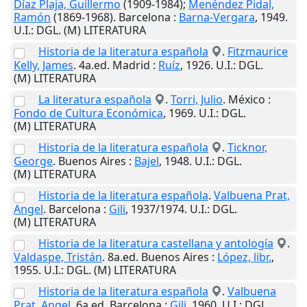
Díaz Plaja, Guillermo
(1909-1984);
Menéndez Pidal,
Ramón
(1869-1968).
Barcelona
:
Barna-Vergara
,
1949
.
U.I.
: DGL. (M) LITERATURA
Historia de la literatura española
.
Fitzmaurice
Kelly, James
. 4a.ed.
Madrid
:
Ruíz
,
1926
.
U.I.
: DGL.
(M) LITERATURA
La literatura española
.
Torri, Julio
.
México
:
Fondo de Cultura Económica
,
1969
.
U.I.
: DGL.
(M) LITERATURA
Historia de la literatura española
.
Ticknor,
George
.
Buenos Aires
:
Bajel
,
1948
.
U.I.
: DGL.
(M) LITERATURA
Historia de la literatura española
.
Valbuena Prat,
Angel
.
Barcelona
:
Gili
,
1937/1974
.
U.I.
: DGL.
(M) LITERATURA
Historia de la literatura castellana y antología
.
Valdaspe, Tristán
. 8a.ed.
Buenos Aires
:
López, libr.
,
1955
.
U.I.
: DGL. (M) LITERATURA
Historia de la literatura española
.
Valbuena
Prat, Angel
. 6a.ed.
Barcelona
:
Gili
,
1960
.
U.I.
: DGL.