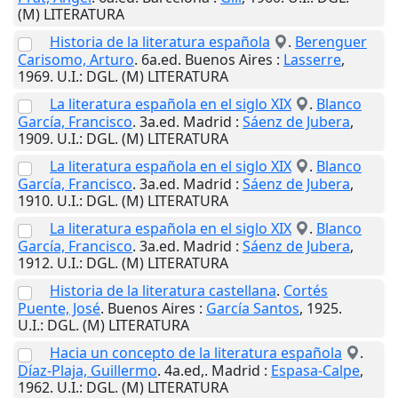
(M) LITERATURA
Historia de la literatura española
.
Berenguer
Carisomo, Arturo
. 6a.ed.
Buenos Aires
:
Lasserre
,
1969
.
U.I.
: DGL. (M) LITERATURA
La literatura española en el siglo XIX
.
Blanco
García, Francisco
. 3a.ed.
Madrid
:
Sáenz de Jubera
,
1909
.
U.I.
: DGL. (M) LITERATURA
La literatura española en el siglo XIX
.
Blanco
García, Francisco
. 3a.ed.
Madrid
:
Sáenz de Jubera
,
1910
.
U.I.
: DGL. (M) LITERATURA
La literatura española en el siglo XIX
.
Blanco
García, Francisco
. 3a.ed.
Madrid
:
Sáenz de Jubera
,
1912
.
U.I.
: DGL. (M) LITERATURA
Historia de la literatura castellana
.
Cortés
Puente, José
.
Buenos Aires
:
García Santos
,
1925
.
U.I.
: DGL. (M) LITERATURA
Hacia un concepto de la literatura española
.
Díaz-Plaja, Guillermo
. 4a.ed,.
Madrid
:
Espasa-Calpe
,
1962
.
U.I.
: DGL. (M) LITERATURA