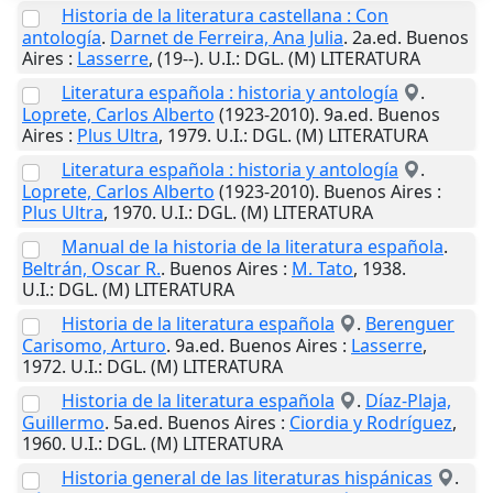
Historia de la literatura castellana : Con
antología
.
Darnet de Ferreira, Ana Julia
. 2a.ed.
Buenos
Aires
:
Lasserre
,
(19--)
.
U.I.
: DGL. (M) LITERATURA
Literatura española : historia y antología
.
Loprete, Carlos Alberto
(1923-2010). 9a.ed.
Buenos
Aires
:
Plus Ultra
,
1979
.
U.I.
: DGL. (M) LITERATURA
Literatura española : historia y antología
.
Loprete, Carlos Alberto
(1923-2010).
Buenos Aires
:
Plus Ultra
,
1970
.
U.I.
: DGL. (M) LITERATURA
Manual de la historia de la literatura española
.
Beltrán, Oscar R.
.
Buenos Aires
:
M. Tato
,
1938
.
U.I.
: DGL. (M) LITERATURA
Historia de la literatura española
.
Berenguer
Carisomo, Arturo
. 9a.ed.
Buenos Aires
:
Lasserre
,
1972
.
U.I.
: DGL. (M) LITERATURA
Historia de la literatura española
.
Díaz-Plaja,
Guillermo
. 5a.ed.
Buenos Aires
:
Ciordia y Rodríguez
,
1960
.
U.I.
: DGL. (M) LITERATURA
Historia general de las literaturas hispánicas
.