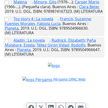
Malena
.
Minore, Gito
(1976-...);
Carper, Mario
(1966-...). (Pequeña clara).
Buenos Aires
:
Clara Beter
,
2019
.
U.I.
: DGL. ISBN: 9789874167323. (M) LITERATURA
Toy story 4 : La novela
.
Francis, Suzanne
;
Fuentes Morales, Fabiola Lucía
.
Buenos Aires
:
Planeta
,
2019
.
U.I.
: DGL. ISBN: 9789504966630.
(M) LITERATURA
Aladín : La novela
.
Rudnick, Elizabeth
;
Peña
Molatore, Estela
;
Téllez Girón Vidad, Rodolfo
.
Buenos
Aires
:
Planeta
,
2019
.
U.I.
: DGL. ISBN: 9789504966647.
(M) LITERATURA
Pérgamo OPAC Web