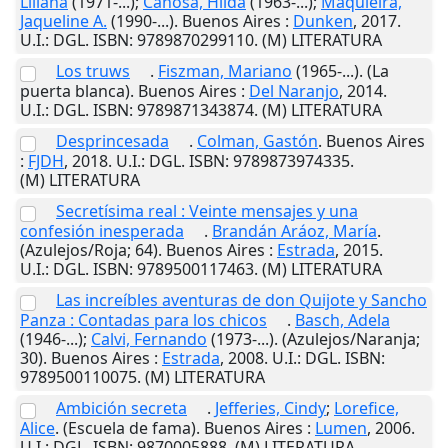
Liliana
(1971-...);
Canosa, Hilda
(1963-...);
Maquieira,
Jaqueline A.
(1990-...).
Buenos Aires
:
Dunken
,
2017
.
U.I.
: DGL. ISBN: 9789870299110. (M) LITERATURA
Los truws
.
Fiszman, Mariano
(1965-...). (La
puerta blanca).
Buenos Aires
:
Del Naranjo
,
2014
.
U.I.
: DGL. ISBN: 9789871343874. (M) LITERATURA
Desprincesada
.
Colman, Gastón
.
Buenos Aires
:
FJDH
,
2018
.
U.I.
: DGL. ISBN: 9789873974335.
(M) LITERATURA
Secretísima real : Veinte mensajes y una
confesión inesperada
.
Brandán Aráoz, María
.
(Azulejos/Roja; 64).
Buenos Aires
:
Estrada
,
2015
.
U.I.
: DGL. ISBN: 9789500117463. (M) LITERATURA
Las increíbles aventuras de don Quijote y Sancho
Panza : Contadas para los chicos
.
Basch, Adela
(1946-...);
Calvi, Fernando
(1973-...). (Azulejos/Naranja;
30).
Buenos Aires
:
Estrada
,
2008
.
U.I.
: DGL. ISBN:
9789500110075. (M) LITERATURA
Ambición secreta
.
Jefferies, Cindy
;
Lorefice,
Alice
. (Escuela de fama).
Buenos Aires
:
Lumen
,
2006
.
U.I.
: DGL. ISBN: 9870005888. (M) LITERATURA