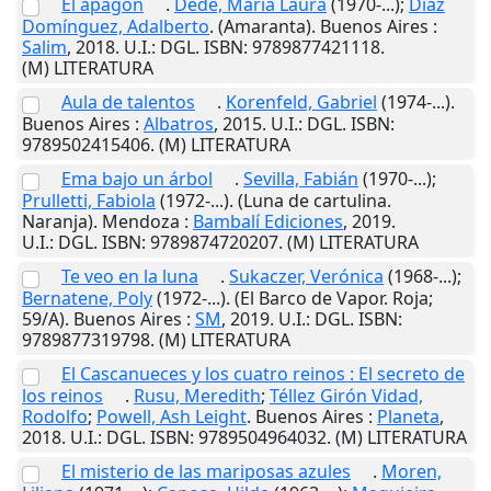
El apagón
.
Dedé, María Laura
(1970-...);
Díaz
Domínguez, Adalberto
. (Amaranta).
Buenos Aires
:
Salim
,
2018
.
U.I.
: DGL. ISBN: 9789877421118.
(M) LITERATURA
Aula de talentos
.
Korenfeld, Gabriel
(1974-...).
Buenos Aires
:
Albatros
,
2015
.
U.I.
: DGL. ISBN:
9789502415406. (M) LITERATURA
Ema bajo un árbol
.
Sevilla, Fabián
(1970-...);
Prulletti, Fabiola
(1972-...). (Luna de cartulina.
Naranja).
Mendoza
:
Bambalí Ediciones
,
2019
.
U.I.
: DGL. ISBN: 9789874720207. (M) LITERATURA
Te veo en la luna
.
Sukaczer, Verónica
(1968-...);
Bernatene, Poly
(1972-...). (El Barco de Vapor. Roja;
59/A).
Buenos Aires
:
SM
,
2019
.
U.I.
: DGL. ISBN:
9789877319798. (M) LITERATURA
El Cascanueces y los cuatro reinos : El secreto de
los reinos
.
Rusu, Meredith
;
Téllez Girón Vidad,
Rodolfo
;
Powell, Ash Leight
.
Buenos Aires
:
Planeta
,
2018
.
U.I.
: DGL. ISBN: 9789504964032. (M) LITERATURA
El misterio de las mariposas azules
.
Moren,