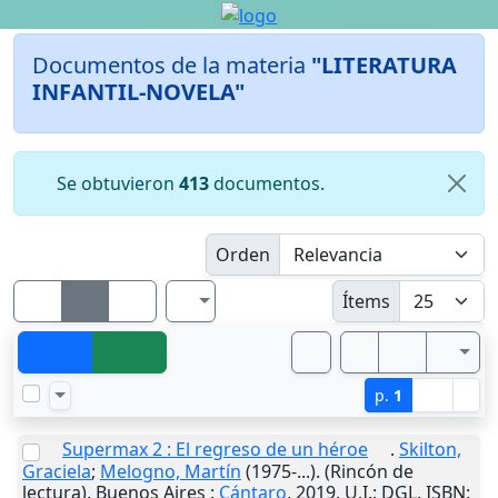
Documentos de la materia
"LITERATURA
INFANTIL-NOVELA"
Se obtuvieron
413
documentos.
Orden
Ítems
p.
1
Supermax 2 : El regreso de un héroe
.
Skilton,
Graciela
;
Melogno, Martín
(1975-...). (Rincón de
lectura).
Buenos Aires
:
Cántaro
,
2019
.
U.I.
: DGL. ISBN: