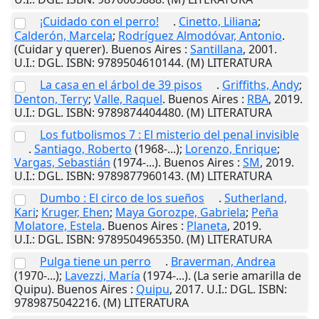
¡Cuidado con el perro!
.
Cinetto, Liliana
;
Calderón, Marcela
;
Rodríguez Almodóvar, Antonio
.
(Cuidar y querer).
Buenos Aires
:
Santillana
,
2001
.
U.I.
: DGL. ISBN: 9789504610144. (M) LITERATURA
La casa en el árbol de 39 pisos
.
Griffiths, Andy
;
Denton, Terry
;
Valle, Raquel
.
Buenos Aires
:
RBA
,
2019
.
U.I.
: DGL. ISBN: 9789874404480. (M) LITERATURA
Los futbolismos 7 : El misterio del penal invisible
.
Santiago, Roberto
(1968-...);
Lorenzo, Enrique
;
Vargas, Sebastián
(1974-...).
Buenos Aires
:
SM
,
2019
.
U.I.
: DGL. ISBN: 9789877960143. (M) LITERATURA
Dumbo : El circo de los sueños
.
Sutherland,
Kari
;
Kruger, Ehen
;
Maya Gorozpe, Gabriela
;
Peña
Molatore, Estela
.
Buenos Aires
:
Planeta
,
2019
.
U.I.
: DGL. ISBN: 9789504965350. (M) LITERATURA
Pulga tiene un perro
.
Braverman, Andrea
(1970-...);
Lavezzi, María
(1974-...). (La serie amarilla de
Quipu).
Buenos Aires
:
Quipu
,
2017
.
U.I.
: DGL. ISBN:
9789875042216. (M) LITERATURA