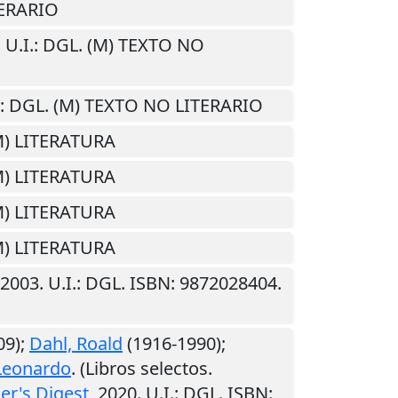
TERARIO
.
U.I.
: DGL. (M) TEXTO NO
: DGL. (M) TEXTO NO LITERARIO
(M) LITERATURA
(M) LITERATURA
(M) LITERATURA
(M) LITERATURA
2003
.
U.I.
: DGL. ISBN: 9872028404.
09);
Dahl, Roald
(1916-1990);
Leonardo
. (Libros selectos.
er's Digest
,
2020
.
U.I.
: DGL. ISBN: