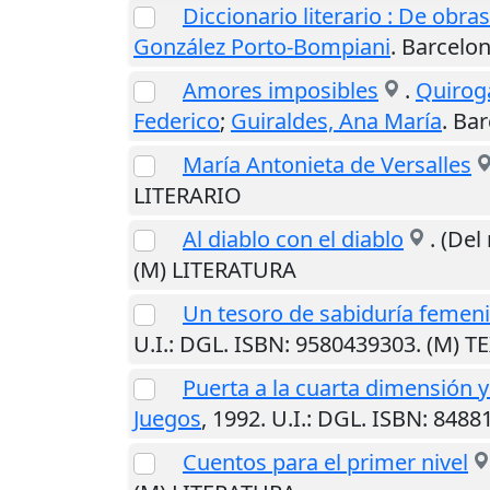
Diccionario literario : De obr
González Porto-Bompiani
.
Barcelo
Amores imposibles
.
Quirog
Federico
;
Guiraldes, Ana María
.
Bar
María Antonieta de Versalles
LITERARIO
Al diablo con el diablo
. (Del
(M) LITERATURA
Un tesoro de sabiduría femen
U.I.
: DGL. ISBN: 9580439303. (M) 
Puerta a la cuarta dimensión 
Juegos
,
1992
.
U.I.
: DGL. ISBN: 848
Cuentos para el primer nivel