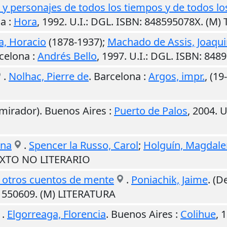
as y personajes de todos los tiempos y de todos lo
na
:
Hora
,
1992
.
U.I.
: DGL. ISBN: 848595078X. (M
a, Horacio
(1878-1937);
Machado de Assis, Joaqu
celona
:
Andrés Bello
,
1997
.
U.I.
: DGL. ISBN: 848
.
Nolhac, Pierre de
.
Barcelona
:
Argos, impr.
,
(19-
 mirador).
Buenos Aires
:
Puerto de Palos
,
2004
.
U
ina
.
Spencer la Russo, Carol
;
Holguín, Magdal
TEXTO NO LITERARIO
y otros cuentos de mente
.
Poniachik, Jaime
. (D
81550609. (M) LITERATURA
.
Elgorreaga, Florencia
.
Buenos Aires
:
Colihue
,
1