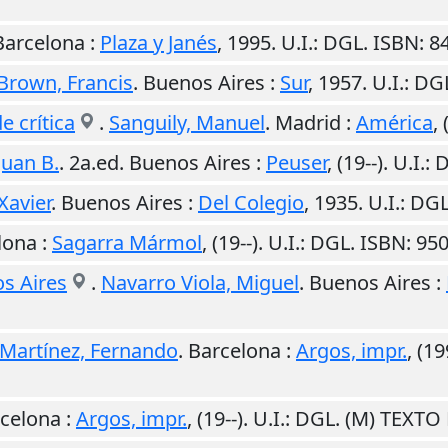
Barcelona
:
Plaza y Janés
,
1995
.
U.I.
: DGL. ISBN: 
Brown, Francis
.
Buenos Aires
:
Sur
,
1957
.
U.I.
: DG
e crítica
.
Sanguily, Manuel
.
Madrid
:
América
,
Juan B.
. 2a.ed.
Buenos Aires
:
Peuser
,
(19--)
.
U.I.
: 
Xavier
.
Buenos Aires
:
Del Colegio
,
1935
.
U.I.
: DG
lona
:
Sagarra Mármol
,
(19--)
.
U.I.
: DGL. ISBN: 9
os Aires
.
Navarro Viola, Miguel
.
Buenos Aires
:
Martínez, Fernando
.
Barcelona
:
Argos, impr.
,
(19
celona
:
Argos, impr.
,
(19--)
.
U.I.
: DGL. (M) TEXT