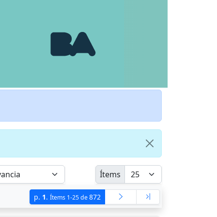
Ítems
p.
1
.
872
Ítems 1-25 de