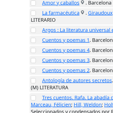
Amor y caballos
.
Barcelona
La farmacéutica
.
Giraudoux,
LITERARIO
Argos : La literatura universal
Cuentos y poemas 1
.
Barcelon
Cuentos y poemas 4
.
Barcelon
Cuentos y poemas 3
.
Barcelon
Cuentos y poemas 2
.
Barcelon
Antología de autores secretos
(M) LITERATURA
Tres cuentos. Rafa. La abadía 
Marceau, Félicien
;
Hill, Weldon
;
Holt
Seleccionados y condensados por R