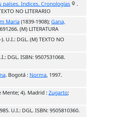
s países. Indices. Cronologías
.
) TEXTO NO LITERARIO
im Maria
(1839-1908);
Gana,
9691266. (M) LITERATURA
-)
.
U.I.
: DGL. (M) TEXTO NO
.I.
: DGL. ISBN: 9507531068.
ena
.
Bogotá
:
Norma
,
1997
.
e Mente; 4).
Madrid
:
Zugarto
;
985
.
U.I.
: DGL. ISBN: 9505810360.