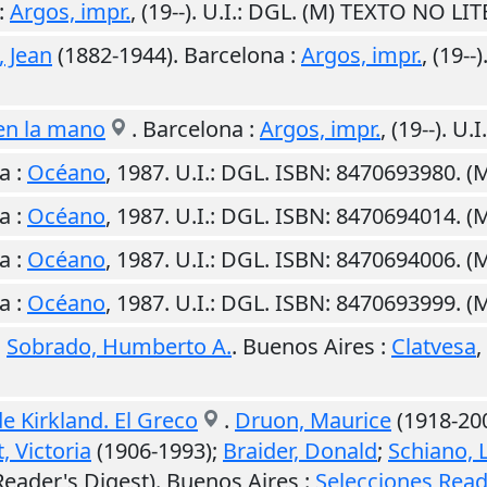
:
Argos, impr.
,
(19--)
.
U.I.
: DGL. (M) TEXTO NO LI
 Jean
(1882-1944).
Barcelona
:
Argos, impr.
,
(19--)
 en la mano
.
Barcelona
:
Argos, impr.
,
(19--)
.
U.I.
a
:
Océano
,
1987
.
U.I.
: DGL. ISBN: 8470693980. 
a
:
Océano
,
1987
.
U.I.
: DGL. ISBN: 8470694014. 
a
:
Océano
,
1987
.
U.I.
: DGL. ISBN: 8470694006. 
a
:
Océano
,
1987
.
U.I.
: DGL. ISBN: 8470693999. 
.
Sobrado, Humberto A.
.
Buenos Aires
:
Clatvesa
,
de Kirkland. El Greco
.
Druon, Maurice
(1918-20
, Victoria
(1906-1993);
Braider, Donald
;
Schiano, 
eader's Digest).
Buenos Aires
:
Selecciones Read