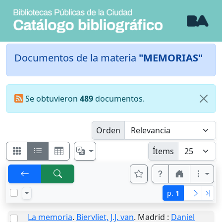
Documentos de la materia
"MEMORIAS"
Se obtuvieron
489
documentos.
Orden
Ítems
p.
1
La memoria
.
Biervliet, J.J. van
.
Madrid
:
Daniel