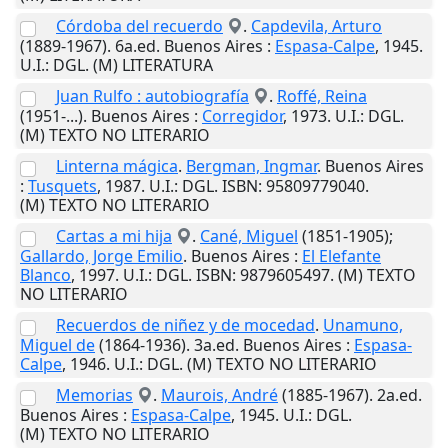
Córdoba del recuerdo
.
Capdevila, Arturo
(1889-1967). 6a.ed.
Buenos Aires
:
Espasa-Calpe
,
1945
.
U.I.
: DGL. (M) LITERATURA
Juan Rulfo : autobiografía
.
Roffé, Reina
(1951-...).
Buenos Aires
:
Corregidor
,
1973
.
U.I.
: DGL.
(M) TEXTO NO LITERARIO
Linterna mágica
.
Bergman, Ingmar
.
Buenos Aires
:
Tusquets
,
1987
.
U.I.
: DGL. ISBN: 95809779040.
(M) TEXTO NO LITERARIO
Cartas a mi hija
.
Cané, Miguel
(1851-1905);
Gallardo, Jorge Emilio
.
Buenos Aires
:
El Elefante
Blanco
,
1997
.
U.I.
: DGL. ISBN: 9879605497. (M) TEXTO
NO LITERARIO
Recuerdos de niñez y de mocedad
.
Unamuno,
Miguel de
(1864-1936). 3a.ed.
Buenos Aires
:
Espasa-
Calpe
,
1946
.
U.I.
: DGL. (M) TEXTO NO LITERARIO
Memorias
.
Maurois, André
(1885-1967). 2a.ed.
Buenos Aires
:
Espasa-Calpe
,
1945
.
U.I.
: DGL.
(M) TEXTO NO LITERARIO