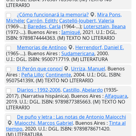
LITERARIO
¿Cómo funcionará la memoria?
.
Mira Pons,
Michéle
;
Carrón, Edith
;
Castelló-Joubert, Valeria
(1969-...);
Baredes, Carla
(1964-...);
Lotersztain, Ileana
(1972-...).
Buenos Aires
:
Iamiqué
,
2021
.
U.I.
: DGL.
ISBN: 9789874444363. (M) TEXTO NO LITERARIO
Memorias de Antínoo
.
Herrendorf, Daniel E.
(1965-...).
Buenos Aires
:
Sudamericana
,
2000
.
U.I.
: DGL. ISBN: 9500717719. (M) LITERATURA
El Perón que conocí
.
Urriza, Manuel
.
Buenos
Aires
:
Peña Lillo
;
Continente
,
2004
.
U.I.
: DGL. ISBN:
950754139X. (M) TEXTO NO LITERARIO
Diarios : 1992-2006
.
Castillo, Abelardo
(1935-
2017). (Narrativa hispánica).
Buenos Aires
:
Alfaguara
,
2019
.
U.I.
: DGL. ISBN: 9789877385663. (M) TEXTO NO
LITERARIO
De puño y letra : Las notas de Antonio Maiocchi
.
Maiocchi, Marcos Gabriel
.
Buenos Aires
:
Tinta al
tiempo
,
2020
.
U.I.
: DGL. ISBN: 9789878671420.
(M) LITERATURA