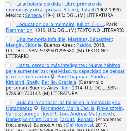
La arboleda perdida : Libro primero de
memorias y otras prosas
.
Alberti, Rafael
(1902-1999).
México
:
Seneca
,
(19--)
.
U.I.
: DGL. (M) LITERATURA
L'education de la memoire
.
Julliot, CH. L.
.
París
:
Flammarion
,
1919
.
U.I.
: DGL. (M) TEXTO NO LITERARIO
Una memoria infalible
.
Martinez, Sébastien
;
Mangin, Sidonie
.
Buenos Aires
:
Paidós
,
2018
.
U.I.
: DGL. ISBN: 9789501295580. (M) TEXTO NO
LITERARIO
Haz tu cerebro más inteligente : Nueve hábitos
para aumentar tu creatividad, tu capacidad de pensar
y tu concrentración
.
Bon Chapman, Sandra
;
Kirkland, Shelly
;
Perillo, Graciela
. (Desarrollo
personal).
Buenos Aires
:
Kier
,
2014
.
U.I.
: DGL. ISBN:
9789501730142. (M) LITERATURA
Guía para conocer las fallas en la memoria y su
tratamiento
.
Fernández, María Cecilia
;
Finkelsztein,
Carlos
;
Jauregui, José R.
;
Loo, Andrea
;
Matusevich,
Daniel
;
Seinhart, Daniel
;
Tarditti, Renato
. (Problemas
frecuentes).
Buenos Aires
:
Del Hospital
,
2017
.
U.I.
: DGL. ISBN: 9789871639618. (M) TEXTO NO