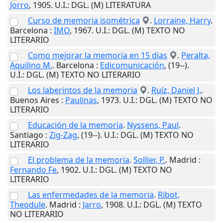
Jorro
,
1905
.
U.I.
: DGL. (M) LITERATURA
Curso de memoria isométrica
.
Lorraine, Harry
.
Barcelona
:
IMO
,
1967
.
U.I.
: DGL. (M) TEXTO NO
LITERARIO
Como mejorar la memoria en 15 dias
.
Peralta,
Aquilino M.
.
Barcelona
:
Edicomunicación
,
(19--)
.
U.I.
: DGL. (M) TEXTO NO LITERARIO
Los laberintos de la memoria
.
Ruíz, Daniel J.
.
Buenos Aires
:
Paulinas
,
1973
.
U.I.
: DGL. (M) TEXTO NO
LITERARIO
Educación de la memoria
.
Nyssens, Paul
.
Santiago
:
Zig-Zag
,
(19--)
.
U.I.
: DGL. (M) TEXTO NO
LITERARIO
El problema de la memoria
.
Sollier, P.
.
Madrid
:
Fernando Fe
,
1902
.
U.I.
: DGL. (M) TEXTO NO
LITERARIO
Las enfermedades de la memoria
.
Ribot,
Theodule
.
Madrid
:
Jarro
,
1908
.
U.I.
: DGL. (M) TEXTO
NO LITERARIO