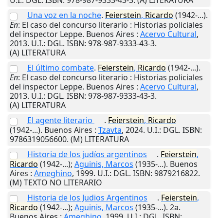
U.I.
: DGL. ISBN: 978-987-9333-43-3. (A) LITERATURA
Una voz en la noche
.
Feierstein
,
Ricardo
(1942-...).
En
: El caso del concurso literario : Historias policiales
del inspector Leppe.
Buenos Aires
:
Acervo Cultural
,
2013
.
U.I.
: DGL. ISBN: 978-987-9333-43-3.
(A) LITERATURA
El último combate
.
Feierstein
,
Ricardo
(1942-...).
En
: El caso del concurso literario : Historias policiales
del inspector Leppe.
Buenos Aires
:
Acervo Cultural
,
2013
.
U.I.
: DGL. ISBN: 978-987-9333-43-3.
(A) LITERATURA
El agente literario
.
Feierstein
,
Ricardo
(1942-...).
Buenos Aires
:
Tzavta
,
2024
.
U.I.
: DGL. ISBN:
9786319056600. (M) LITERATURA
Historia de los judíos argentinos
.
Feierstein
,
Ricardo
(1942-...);
Aguinis, Marcos
(1935-...).
Buenos
Aires
:
Ameghino
,
1999
.
U.I.
: DGL. ISBN: 9879216822.
(M) TEXTO NO LITERARIO
Historia de los Judios Argentinos
.
Feierstein
,
Ricardo
(1942-...);
Aguinis, Marcos
(1935-...). 2a.
Buenos Aires
:
Ameghino
,
1999
.
U.I.
: DGL. ISBN: