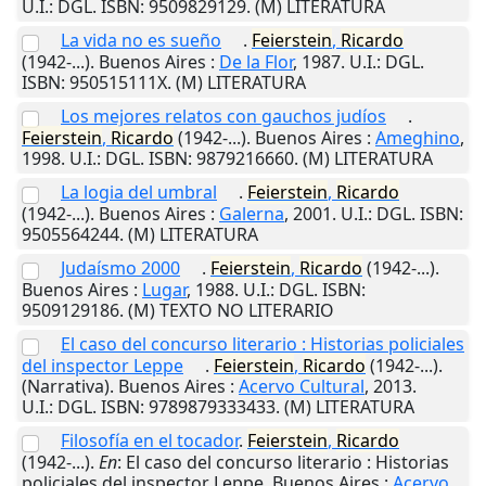
U.I.
: DGL. ISBN: 9509829129. (M) LITERATURA
La vida no es sueño
.
Feierstein
,
Ricardo
(1942-...).
Buenos Aires
:
De la Flor
,
1987
.
U.I.
: DGL.
ISBN: 950515111X. (M) LITERATURA
Los mejores relatos con gauchos judíos
.
Feierstein
,
Ricardo
(1942-...).
Buenos Aires
:
Ameghino
,
1998
.
U.I.
: DGL. ISBN: 9879216660. (M) LITERATURA
La logia del umbral
.
Feierstein
,
Ricardo
(1942-...).
Buenos Aires
:
Galerna
,
2001
.
U.I.
: DGL. ISBN:
9505564244. (M) LITERATURA
Judaísmo 2000
.
Feierstein
,
Ricardo
(1942-...).
Buenos Aires
:
Lugar
,
1988
.
U.I.
: DGL. ISBN:
9509129186. (M) TEXTO NO LITERARIO
El caso del concurso literario : Historias policiales
del inspector Leppe
.
Feierstein
,
Ricardo
(1942-...).
(Narrativa).
Buenos Aires
:
Acervo Cultural
,
2013
.
U.I.
: DGL. ISBN: 9789879333433. (M) LITERATURA
Filosofía en el tocador
.
Feierstein
,
Ricardo
(1942-...).
En
: El caso del concurso literario : Historias
policiales del inspector Leppe.
Buenos Aires
:
Acervo