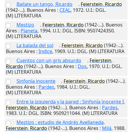
Bailate un tango, Ricardo
.
Feierstein
,
Ricardo
(1942-...).
Buenos Aires
:
CEAL
,
1972
.
U.I.
: DGL.
(M) LITERATURA
Mestizo
.
Feierstein
,
Ricardo
(1942-...).
Buenos
Aires
:
Planeta
,
1994
.
U.I.
: DGL. ISBN: 9507424350.
(M) LITERATURA
La balada del sol
.
Feierstein
,
Ricardo
(1942-...).
Buenos Aires
:
Indice
,
1969
.
U.I.
: DGL. (M) LITERATURA
Cuentos con un gris absurdo
.
Feierstein
,
Ricardo
(1942-...).
Buenos Aires
:
Dos
,
1970
.
U.I.
: DGL.
(M) LITERATURA
Sinfonía inocente
.
Feierstein
,
Ricardo
(1942-...).
Buenos Aires
:
Pardes
,
1984
.
U.I.
: DGL.
(M) LITERATURA
Entre la izquierda y la pared : Sinfonía inocente I
.
Feierstein
,
Ricardo
(1942-...).
Buenos Aires
:
Pardes
,
1983
.
U.I.
: DGL. ISBN: 9509211044. (M) LITERATURA
Meztizo : estudio de Andrés Avellaneda
.
Feierstein
,
Ricardo
(1942-...).
Buenos Aires
:
Milá
,
1988
.